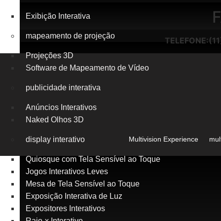
FALE CO
Exibição Interativa
mapeamento de projeção
TELEFONE:(11) 9476
Projeções 3D
Software de Mapeamento de Vídeo
publicidade interativa
Anúncios Interativos
Naked Olhos 3D
Multivision Experience
mul
display interativo
Quiosque com Tela Sensível ao Toque
Jogos Interativos Leves
Mesa de Tela Sensível ao Toque
Exposição Interativa de Luz
Expositores Interativos
Raio-x Interativo