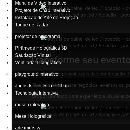
Mural de Vídeo Interativo
Projetor de Chão Interativo
Aluguel de painel de led / locação – pa
Instalação de Arte de Projeção
Toque de Radar
projetor de holograma
Aluguel de painel de led / locação – pa
Pirâmede Holográfica 3D
Saudação Virtual
Transforme seu event
Ventilador Holográfico
. A Brilho Arte possui expertise em locação d
playground interativo
. Eles são ideais para negócios, eventos ou p
Jogos Interativos de Chão
Tecnologia Interativa
. proporcionando uma experiência visual exce
museu interativo
Aluguel de painel de led / locação – pa
Mesa Holográfica
arte imersiva