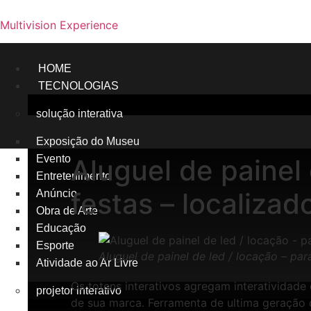
Multivision Experience
HOME
TECNOLOGIAS
solução interativa
Exposição do Museu
Evento
Aluguel de painel 
Entretenimento
festas – localiz
Anúncio
Obra de Arte
Educação
Esporte
Aluguel de painel de led / locação – pa
Atividade ao Ar Livre
Os totens interativos agregam interatividad
projetor interativo
de sua marca. Ferramenta de ultima geração 