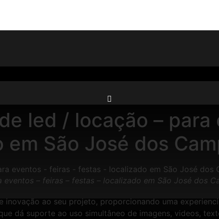
de led / locação – para 
ado em São José dos Ca
ra eventos – feiras – festas – localizado em São José dos 
e e inovação ao seu projeto, proporcionando uma experienc
que dá suporte ao uso simultâneo de imagens, videos, text