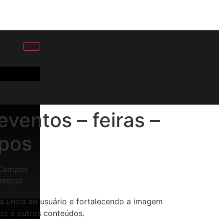
eventos – feiras –
mpos
Campos
ia única ao usuário e fortalecendo a imagem
os e outros conteúdos.