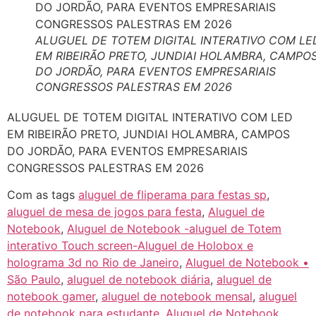
ALUGUEL DE TOTEM DIGITAL INTERATIVO COM LE
EM RIBEIRÃO PRETO, JUNDIAI HOLAMBRA, CAMPO
DO JORDÃO, PARA EVENTOS EMPRESARIAIS
CONGRESSOS PALESTRAS EM 2026
ALUGUEL DE TOTEM DIGITAL INTERATIVO COM LED
EM RIBEIRÃO PRETO, JUNDIAI HOLAMBRA, CAMPOS
DO JORDÃO, PARA EVENTOS EMPRESARIAIS
CONGRESSOS PALESTRAS EM 2026
Com as tags
aluguel de fliperama para festas sp
,
aluguel de mesa de jogos para festa
,
Aluguel de
Notebook
,
Aluguel de Notebook -aluguel de Totem
interativo Touch screen-Aluguel de Holobox e
holograma 3d no Rio de Janeiro
,
Aluguel de Notebook •
São Paulo
,
aluguel de notebook diária
,
aluguel de
notebook gamer
,
aluguel de notebook mensal
,
aluguel
de notebook para estudante
,
Aluguel de Notebook