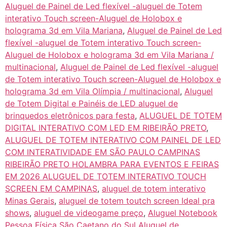
Aluguel de Painel de Led flexível -aluguel de Totem
interativo Touch screen-Aluguel de Holobox e
holograma 3d em Vila Mariana
,
Aluguel de Painel de Led
flexível -aluguel de Totem interativo Touch screen-
Aluguel de Holobox e holograma 3d em Vila Mariana /
multinacional
,
Aluguel de Painel de Led flexível -aluguel
de Totem interativo Touch screen-Aluguel de Holobox e
holograma 3d em Vila Olímpia / multinacional
,
Aluguel
de Totem Digital e Painéis de LED aluguel de
brinquedos eletrônicos para festa
,
ALUGUEL DE TOTEM
DIGITAL INTERATIVO COM LED EM RIBEIRÃO PRETO
,
ALUGUEL DE TOTEM INTERATIVO COM PAINEL DE LED
COM INTERATIVIDADE EM SÃO PAULO CAMPINAS
RIBEIRÃO PRETO HOLAMBRA PARA EVENTOS E FEIRAS
EM 2026 ALUGUEL DE TOTEM INTERATIVO TOUCH
SCREEN EM CAMPINAS
,
aluguel de totem interativo
Minas Gerais
,
aluguel de totem toutch screen Ideal pra
shows
,
aluguel de videogame preço
,
Aluguel Notebook
Pessoa Física São Caetano do Sul Aluguel de