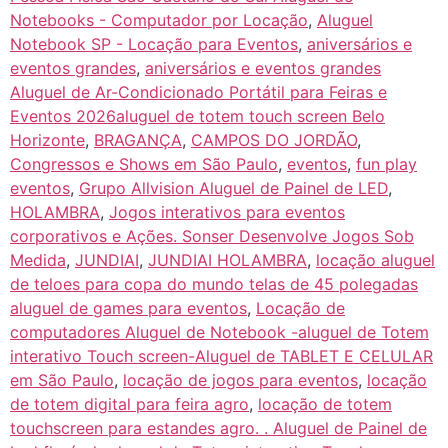
Notebooks - Computador por Locação
,
Aluguel
Notebook SP - Locação para Eventos
,
aniversários e
eventos grandes
,
aniversários e eventos grandes
Aluguel de Ar-Condicionado Portátil para Feiras e
Eventos 2026aluguel de totem touch screen Belo
Horizonte
,
BRAGANÇA
,
CAMPOS DO JORDÃO
,
Congressos e Shows em São Paulo
,
eventos
,
fun play
eventos
,
Grupo Allvision Aluguel de Painel de LED
,
HOLAMBRA
,
Jogos interativos para eventos
corporativos e Ações. Sonser Desenvolve Jogos Sob
Medida
,
JUNDIAI
,
JUNDIAI HOLAMBRA
,
locação aluguel
de teloes para copa do mundo telas de 45 polegadas
aluguel de games para eventos
,
Locação de
computadores Aluguel de Notebook -aluguel de Totem
interativo Touch screen-Aluguel de TABLET E CELULAR
em São Paulo
,
locação de jogos para eventos
,
locação
de totem digital para feira agro
,
locação de totem
touchscreen para estandes agro. . Aluguel de Painel de