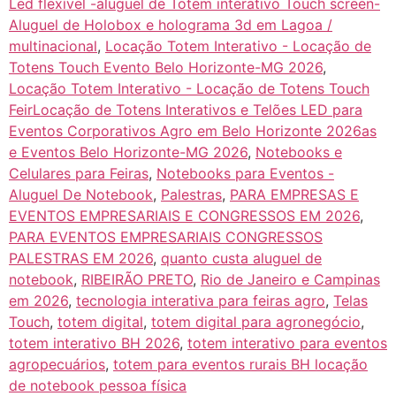
Led flexível -aluguel de Totem interativo Touch screen-
Aluguel de Holobox e holograma 3d em Lagoa /
multinacional
,
Locação Totem Interativo - Locação de
Totens Touch Evento Belo Horizonte-MG 2026
,
Locação Totem Interativo - Locação de Totens Touch
FeirLocação de Totens Interativos e Telões LED para
Eventos Corporativos Agro em Belo Horizonte 2026as
e Eventos Belo Horizonte-MG 2026
,
Notebooks e
Celulares para Feiras
,
Notebooks para Eventos -
Aluguel De Notebook
,
Palestras
,
PARA EMPRESAS E
EVENTOS EMPRESARIAIS E CONGRESSOS EM 2026
,
PARA EVENTOS EMPRESARIAIS CONGRESSOS
PALESTRAS EM 2026
,
quanto custa aluguel de
notebook
,
RIBEIRÃO PRETO
,
Rio de Janeiro e Campinas
em 2026
,
tecnologia interativa para feiras agro
,
Telas
Touch
,
totem digital
,
totem digital para agronegócio
,
totem interativo BH 2026
,
totem interativo para eventos
agropecuários
,
totem para eventos rurais BH locação
de notebook pessoa física