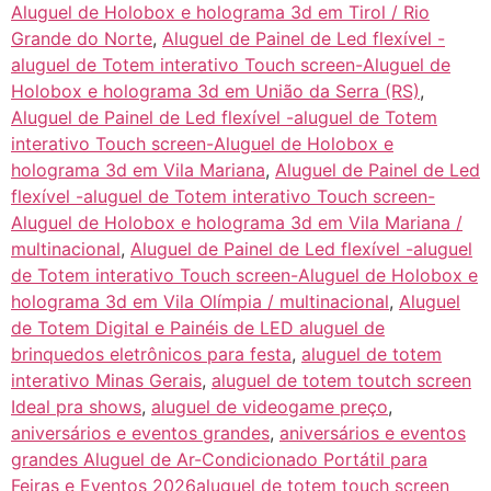
Aluguel de Holobox e holograma 3d em Tirol / Rio
Grande do Norte
,
Aluguel de Painel de Led flexível -
aluguel de Totem interativo Touch screen-Aluguel de
Holobox e holograma 3d em União da Serra (RS)
,
Aluguel de Painel de Led flexível -aluguel de Totem
interativo Touch screen-Aluguel de Holobox e
holograma 3d em Vila Mariana
,
Aluguel de Painel de Led
flexível -aluguel de Totem interativo Touch screen-
Aluguel de Holobox e holograma 3d em Vila Mariana /
multinacional
,
Aluguel de Painel de Led flexível -aluguel
de Totem interativo Touch screen-Aluguel de Holobox e
holograma 3d em Vila Olímpia / multinacional
,
Aluguel
de Totem Digital e Painéis de LED aluguel de
brinquedos eletrônicos para festa
,
aluguel de totem
interativo Minas Gerais
,
aluguel de totem toutch screen
Ideal pra shows
,
aluguel de videogame preço
,
aniversários e eventos grandes
,
aniversários e eventos
grandes Aluguel de Ar-Condicionado Portátil para
Feiras e Eventos 2026aluguel de totem touch screen