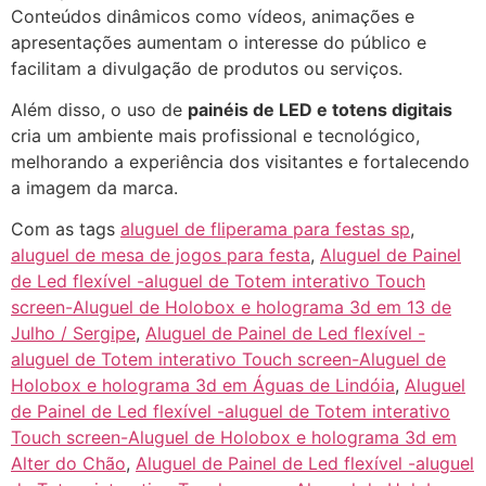
Conteúdos dinâmicos como vídeos, animações e
apresentações aumentam o interesse do público e
facilitam a divulgação de produtos ou serviços.
Além disso, o uso de
painéis de LED e totens digitais
cria um ambiente mais profissional e tecnológico,
melhorando a experiência dos visitantes e fortalecendo
a imagem da marca.
Com as tags
aluguel de fliperama para festas sp
,
aluguel de mesa de jogos para festa
,
Aluguel de Painel
de Led flexível -aluguel de Totem interativo Touch
screen-Aluguel de Holobox e holograma 3d em 13 de
Julho / Sergipe
,
Aluguel de Painel de Led flexível -
aluguel de Totem interativo Touch screen-Aluguel de
Holobox e holograma 3d em Águas de Lindóia
,
Aluguel
de Painel de Led flexível -aluguel de Totem interativo
Touch screen-Aluguel de Holobox e holograma 3d em
Alter do Chão
,
Aluguel de Painel de Led flexível -aluguel