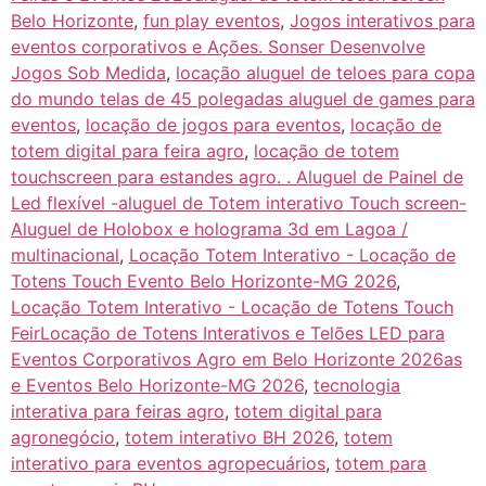
Belo Horizonte
,
fun play eventos
,
Jogos interativos para
eventos corporativos e Ações. Sonser Desenvolve
Jogos Sob Medida
,
locação aluguel de teloes para copa
do mundo telas de 45 polegadas aluguel de games para
eventos
,
locação de jogos para eventos
,
locação de
totem digital para feira agro
,
locação de totem
touchscreen para estandes agro. . Aluguel de Painel de
Led flexível -aluguel de Totem interativo Touch screen-
Aluguel de Holobox e holograma 3d em Lagoa /
multinacional
,
Locação Totem Interativo - Locação de
Totens Touch Evento Belo Horizonte-MG 2026
,
Locação Totem Interativo - Locação de Totens Touch
FeirLocação de Totens Interativos e Telões LED para
Eventos Corporativos Agro em Belo Horizonte 2026as
e Eventos Belo Horizonte-MG 2026
,
tecnologia
interativa para feiras agro
,
totem digital para
agronegócio
,
totem interativo BH 2026
,
totem
interativo para eventos agropecuários
,
totem para