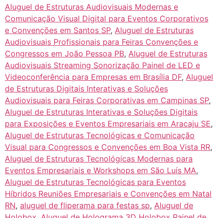
Aluguel de Estruturas Audiovisuais Modernas e
Comunicação Visual Digital para Eventos Corporativos
e Convenções em Santos SP
,
Aluguel de Estruturas
Audiovisuais Profissionais para Feiras Convenções e
Congressos em João Pessoa PB
,
Aluguel de Estruturas
Audiovisuais Streaming Sonorização Painel de LED e
Videoconferência para Empresas em Brasília DF
,
Aluguel
de Estruturas Digitais Interativas e Soluções
Audiovisuais para Feiras Corporativas em Campinas SP
,
Aluguel de Estruturas Interativas e Soluções Digitais
para Exposições e Eventos Empresariais em Aracaju SE
,
Aluguel de Estruturas Tecnológicas e Comunicação
Visual para Congressos e Convenções em Boa Vista RR
,
Aluguel de Estruturas Tecnológicas Modernas para
Eventos Empresariais e Workshops em São Luís MA
,
Aluguel de Estruturas Tecnológicas para Eventos
Híbridos Reuniões Empresariais e Convenções em Natal
RN
,
aluguel de fliperama para festas sp
,
Aluguel de
Holobox
,
Aluguel de Holograma 3D Holobox Painel de