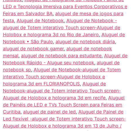
LED e Tecnologia Imersiva para Eventos Corporativos e
Feiras em Salvador BA
,
aluguel de mesa de jogos para
festa
,
Aluguel de Notebook
,
Aluguel de Notebook -
aluguel de Totem interativo Touch screen-Aluguel de
Holobox e holograma 3d no Rio de Janeiro
,
Aluguel de
Notebook • São Paulo
,
aluguel de notebook diária
,
aluguel de notebook gamer
,
aluguel de notebook
mensal
,
aluguel de notebook para estudante
,
Aluguel de
Notebook Rápido - Alugue seu notebook
,
aluguel de
notebook sp
,
Aluguel de Notebook-aluguel de Totem
interativo Touch screen-Aluguel de Holobox e
holograma 3d em FLORIANOPOLIS
,
Aluguel de
Notebook-aluguel de Totem interativo Touch screen-
Aluguel de Holobox e holograma 3d em recife
,
Aluguel
de Painéis de LED e TVs Touch Screen para Feiras em
Curitiba
,
aluguel de painel de led
,
Aluguel de Painel de
Led flexível -aluguel de Totem interativo Touch screen-
Aluguel de Holobox e holograma 3d em 13 de Julho /