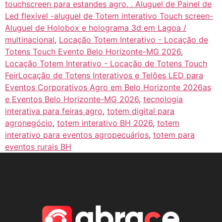
touchscreen para estandes agro. . Aluguel de Painel de
Led flexível -aluguel de Totem interativo Touch screen-
Aluguel de Holobox e holograma 3d em Lagoa /
multinacional
,
Locação Totem Interativo - Locação de
Totens Touch Evento Belo Horizonte-MG 2026
,
Locação Totem Interativo - Locação de Totens Touch
FeirLocação de Totens Interativos e Telões LED para
Eventos Corporativos Agro em Belo Horizonte 2026as
e Eventos Belo Horizonte-MG 2026
,
tecnologia
interativa para feiras agro
,
totem digital para
agronegócio
,
totem interativo BH 2026
,
totem
interativo para eventos agropecuários
,
totem para
eventos rurais BH