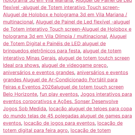
holograma 3d em Vila Mariana
,
Aluguel de Painel de Led
flexível -aluguel de Totem interativo Touch screen-
Aluguel de Holobox e holograma 3d em Vila Mariana /
multinacional
,
Aluguel de Painel de Led flexível -aluguel
de Totem interativo Touch screen-Aluguel de Holobox e
holograma 3d em Vila Olímpia / multinacional
,
Aluguel
de Totem Digital e Painéis de LED aluguel de
brinquedos eletrônicos para festa
,
aluguel de totem
interativo Minas Gerais
,
aluguel de totem toutch screen
Ideal pra shows
,
aluguel de videogame preço
,
aniversários e eventos grandes
,
aniversários e eventos
grandes Aluguel de Ar-Condicionado Portátil para
Feiras e Eventos 2026aluguel de totem touch screen
Belo Horizonte
,
fun play eventos
,
Jogos interativos para
eventos corporativos e Ações. Sonser Desenvolve
Jogos Sob Medida
,
locação aluguel de teloes para copa
do mundo telas de 45 polegadas aluguel de games para
eventos
,
locação de jogos para eventos
,
locação de
totem digital para feira agro
,
locação de totem