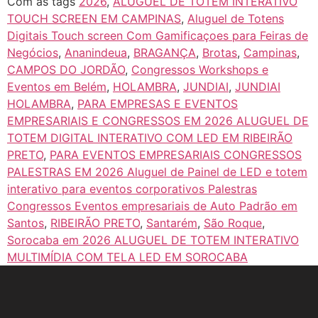
Com as tags
2026
,
ALUGUEL DE TOTEM INTERATIVO
TOUCH SCREEN EM CAMPINAS
,
Aluguel de Totens
Digitais Touch screen Com Gamificaçoes para Feiras de
Negócios
,
Ananindeua
,
BRAGANÇA
,
Brotas
,
Campinas
,
CAMPOS DO JORDÃO
,
Congressos Workshops e
Eventos em Belém
,
HOLAMBRA
,
JUNDIAI
,
JUNDIAI
HOLAMBRA
,
PARA EMPRESAS E EVENTOS
EMPRESARIAIS E CONGRESSOS EM 2026 ALUGUEL DE
TOTEM DIGITAL INTERATIVO COM LED EM RIBEIRÃO
PRETO
,
PARA EVENTOS EMPRESARIAIS CONGRESSOS
PALESTRAS EM 2026 Aluguel de Painel de LED e totem
interativo para eventos corporativos Palestras
Congressos Eventos empresariais de Auto Padrão em
Santos
,
RIBEIRÃO PRETO
,
Santarém
,
São Roque
,
Sorocaba em 2026 ALUGUEL DE TOTEM INTERATIVO
MULTIMÍDIA COM TELA LED EM SOROCABA