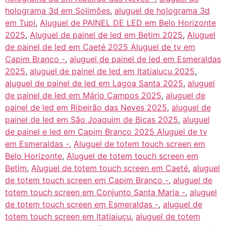
holograma 3d em Solimões
,
aluguel de holograma 3d
em Tupi
,
Aluguel de PAINEL DE LED em Belo Horizonte
2025
,
Aluguel de painel de led em Betim 2025
,
Aluguel
de painel de led em Caeté 2025 Aluguel de tv em
Capim Branco -
,
aluguel de painel de led em Esmeraldas
2025
,
aluguel de painel de led em Itatiaiuçu 2025
,
aluguel de painel de led em Lagoa Santa 2025
,
aluguel
de painel de led em Mário Campos 2025
,
aluguel de
painel de led em Ribeirão das Neves 2025
,
aluguel de
painel de led em São Joaquim de Bicas 2025
,
aluguel
de painel e led em Capim Branco 2025 Aluguel de tv
em Esmeraldas -
,
Aluguel de totem touch screen em
Belo Horizonte
,
Aluguel de totem touch screen em
Betim
,
Aluguel de totem touch screen em Caeté
,
aluguel
de totem touch screen em Capim Branco -
,
aluguel de
totem touch screen em Conjunto Santa Maria -
,
aluguel
de totem touch screen em Esmeraldas -
,
aluguel de
totem touch screen em Itatiaiuçu
,
aluguel de totem