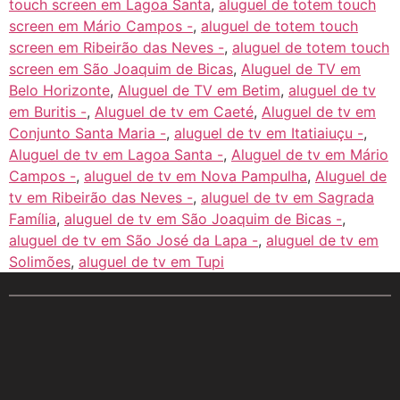
touch screen em Lagoa Santa
,
aluguel de totem touch
screen em Mário Campos -
,
aluguel de totem touch
screen em Ribeirão das Neves -
,
aluguel de totem touch
screen em São Joaquim de Bicas
,
Aluguel de TV em
Belo Horizonte
,
Aluguel de TV em Betim
,
aluguel de tv
em Buritis -
,
Aluguel de tv em Caeté
,
Aluguel de tv em
Conjunto Santa Maria -
,
aluguel de tv em Itatiaiuçu -
,
Aluguel de tv em Lagoa Santa -
,
Aluguel de tv em Mário
Campos -
,
aluguel de tv em Nova Pampulha
,
Aluguel de
tv em Ribeirão das Neves -
,
aluguel de tv em Sagrada
Família
,
aluguel de tv em São Joaquim de Bicas -
,
aluguel de tv em São José da Lapa -
,
aluguel de tv em
Solimões
,
aluguel de tv em Tupi