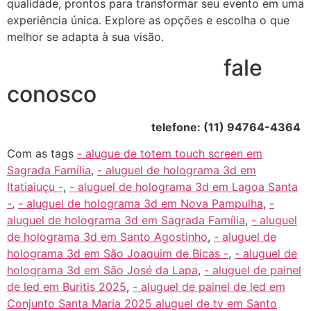
qualidade, prontos para transformar seu evento em uma
experiência única. Explore as opções e escolha o que
melhor se adapta à sua visão.
fale
conosco
telefone: (11) 94764-4364
Com as tags
- alugue de totem touch screen em
Sagrada Família
,
- aluguel de holograma 3d em
Itatiaiuçu -
,
- aluguel de holograma 3d em Lagoa Santa
-
,
- aluguel de holograma 3d em Nova Pampulha
,
-
aluguel de holograma 3d em Sagrada Família
,
- aluguel
de holograma 3d em Santo Agostinho
,
- aluguel de
holograma 3d em São Joaquim de Bicas -
,
- aluguel de
holograma 3d em São José da Lapa
,
- aluguel de painel
de led em Buritis 2025
,
- aluguel de painel de led em
Conjunto Santa Maria 2025 aluguel de tv em Santo