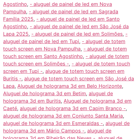
Agostinho
,
- aluguel de painel de led em Nova
Pampulha
,
- aluguel de painel de led em Sagrada
Família 2025
,
- aluguel de painel de led em Santo
Agostinho
,
- aluguel de painel de led em São José da
Lapa 2025
,
- aluguel de painel de led em Solimões
,
-
aluguel de painel de led em Tupi
,
- aluguel de totem
touch screen em Nova Pampulha
,
- aluguel de totem
touch screen em Santo Agostinho
,
- aluguel de totem
touch screen em Solimões -
,
- aluguel de totem touch
screen em Tupi -
,
alugue de totem touch screen em
Buritis -
,
alugue de totem touch screen em São José da
Lapa
,
Aluguel de holograma 3d em Belo Horizonte
,
Aluguel de holograma 3d em Betim
,
aluguel de
holograma 3d em Buritis
,
Aluguel de holograma 3d em
Caeté
,
aluguel de holograma 3d em Capim Branco -
,
aluguel de holograma 3d em Conjunto Santa Maria
,
aluguel de holograma 3d em Esmeraldas -
,
aluguel de
holograma 3d em Mário Campos -
,
aluguel de
holograma 3d em Ribeirão das Neves -
,
aluguel de