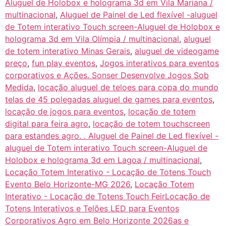
Aluguel de Holobox e holograma 3d em Vila Mariana /
multinacional
,
Aluguel de Painel de Led flexível -aluguel
de Totem interativo Touch screen-Aluguel de Holobox e
holograma 3d em Vila Olímpia / multinacional
,
aluguel
de totem interativo Minas Gerais
,
aluguel de videogame
preço
,
fun play eventos
,
Jogos interativos para eventos
corporativos e Ações. Sonser Desenvolve Jogos Sob
Medida
,
locação aluguel de teloes para copa do mundo
telas de 45 polegadas aluguel de games para eventos
,
locação de jogos para eventos
,
locação de totem
digital para feira agro
,
locação de totem touchscreen
para estandes agro. . Aluguel de Painel de Led flexível -
aluguel de Totem interativo Touch screen-Aluguel de
Holobox e holograma 3d em Lagoa / multinacional
,
Locação Totem Interativo - Locação de Totens Touch
Evento Belo Horizonte-MG 2026
,
Locação Totem
Interativo - Locação de Totens Touch FeirLocação de
Totens Interativos e Telões LED para Eventos
Corporativos Agro em Belo Horizonte 2026as e