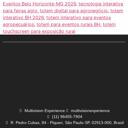
Eventos Belo Horizonte-MG 2026
,
tecnologia interativa
para feiras agro
,
totem digital para agronegócio
,
totem
interativo BH 2026
,
totem interativo para eventos
agropecuários
,
totem para eventos rurais BH
,
totem
touchscreen para exposição rural
Multivision Experience
multivisionexperience
(11) 96455-7904
R. Pedro Cubas, 84 - Piqueri, São Paulo-SP, 02913-000, Brasil