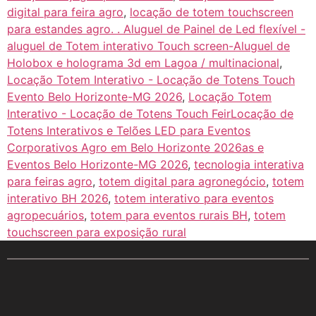
digital para feira agro
,
locação de totem touchscreen
para estandes agro. . Aluguel de Painel de Led flexível -
aluguel de Totem interativo Touch screen-Aluguel de
Holobox e holograma 3d em Lagoa / multinacional
,
Locação Totem Interativo - Locação de Totens Touch
Evento Belo Horizonte-MG 2026
,
Locação Totem
Interativo - Locação de Totens Touch FeirLocação de
Totens Interativos e Telões LED para Eventos
Corporativos Agro em Belo Horizonte 2026as e
Eventos Belo Horizonte-MG 2026
,
tecnologia interativa
para feiras agro
,
totem digital para agronegócio
,
totem
interativo BH 2026
,
totem interativo para eventos
agropecuários
,
totem para eventos rurais BH
,
totem
touchscreen para exposição rural