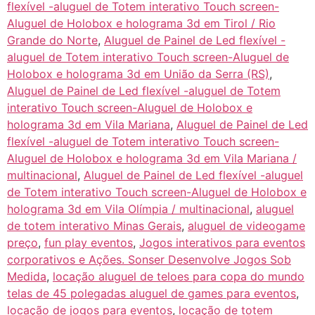
flexível -aluguel de Totem interativo Touch screen-
Aluguel de Holobox e holograma 3d em Tirol / Rio
Grande do Norte
,
Aluguel de Painel de Led flexível -
aluguel de Totem interativo Touch screen-Aluguel de
Holobox e holograma 3d em União da Serra (RS)
,
Aluguel de Painel de Led flexível -aluguel de Totem
interativo Touch screen-Aluguel de Holobox e
holograma 3d em Vila Mariana
,
Aluguel de Painel de Led
flexível -aluguel de Totem interativo Touch screen-
Aluguel de Holobox e holograma 3d em Vila Mariana /
multinacional
,
Aluguel de Painel de Led flexível -aluguel
de Totem interativo Touch screen-Aluguel de Holobox e
holograma 3d em Vila Olímpia / multinacional
,
aluguel
de totem interativo Minas Gerais
,
aluguel de videogame
preço
,
fun play eventos
,
Jogos interativos para eventos
corporativos e Ações. Sonser Desenvolve Jogos Sob
Medida
,
locação aluguel de teloes para copa do mundo
telas de 45 polegadas aluguel de games para eventos
,
locação de jogos para eventos
,
locação de totem