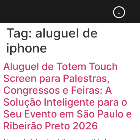
Tag:
aluguel de
iphone
Aluguel de Totem Touch
Screen para Palestras,
Congressos e Feiras: A
Solução Inteligente para o
Seu Evento em São Paulo e
Ribeirão Preto 2026