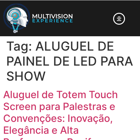
Tag:
ALUGUEL DE
PAINEL DE LED PARA
SHOW
Aluguel de Totem Touch
Screen para Palestras e
Convenções: Inovação,
Elegância e Alta