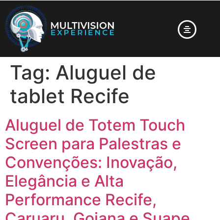
Tag:
Aluguel de
tablet Recife
Aluguel de Totem Touch
Screen para Palestras e
Convenções: Inovação,
Elegância e Alta
Performance Recife,
Caruaru, Goiana e Suape,