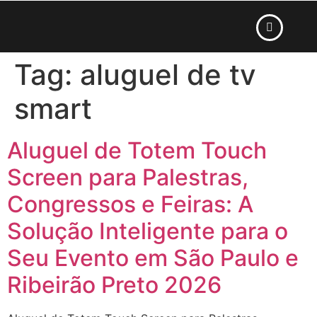
Tag:
aluguel de tv
smart
Aluguel de Totem Touch
Screen para Palestras,
Congressos e Feiras: A
Solução Inteligente para o
Seu Evento em São Paulo e
Ribeirão Preto 2026