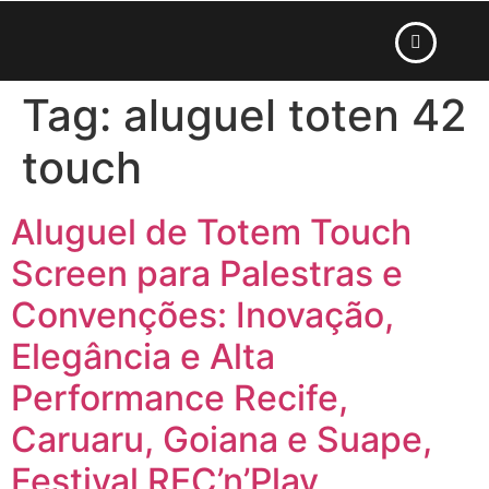
Tag:
aluguel toten 42
touch
Aluguel de Totem Touch
Screen para Palestras e
Convenções: Inovação,
Elegância e Alta
Performance Recife,
Caruaru, Goiana e Suape,
Festival REC’n’Play,