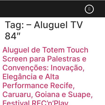
Tag:
– Aluguel TV
84″
Aluguel de Totem Touch
Screen para Palestras e
Convenções: Inovação,
Elegância e Alta
Performance Recife,
Caruaru, Goiana e Suape,
Festival REC’n’Play,