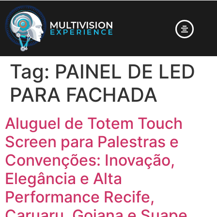
Tag:
PAINEL DE LED
PARA FACHADA
Aluguel de Totem Touch
Screen para Palestras e
Convenções: Inovação,
Elegância e Alta
Performance Recife,
Caruaru, Goiana e Suape,