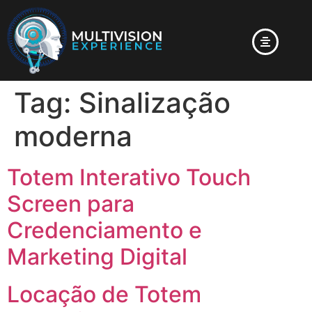
Tag:
Sinalização
moderna
Totem Interativo Touch
Screen para
Credenciamento e
Marketing Digital
Locação de Totem