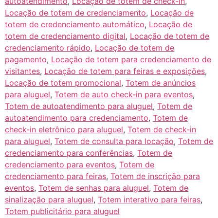
autoatendimento
,
Locação de totem de check-in
,
Locação de totem de credenciamento
,
Locação de
totem de credenciamento automático
,
Locação de
totem de credenciamento digital
,
Locação de totem de
credenciamento rápido
,
Locação de totem de
pagamento
,
Locação de totem para credenciamento de
visitantes
,
Locação de totem para feiras e exposições
,
Locação de totem promocional
,
Totem de anúncios
para aluguel
,
Totem de auto check-in para eventos
,
Totem de autoatendimento para aluguel
,
Totem de
autoatendimento para credenciamento
,
Totem de
check-in eletrônico para aluguel
,
Totem de check-in
para aluguel
,
Totem de consulta para locação
,
Totem de
credenciamento para conferências
,
Totem de
credenciamento para eventos
,
Totem de
credenciamento para feiras
,
Totem de inscrição para
eventos
,
Totem de senhas para aluguel
,
Totem de
sinalização para aluguel
,
Totem interativo para feiras
,
Totem publicitário para aluguel