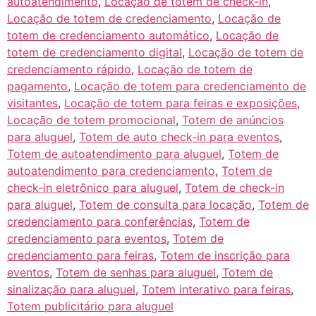
autoatendimento
,
Locação de totem de check-in
,
Locação de totem de credenciamento
,
Locação de
totem de credenciamento automático
,
Locação de
totem de credenciamento digital
,
Locação de totem de
credenciamento rápido
,
Locação de totem de
pagamento
,
Locação de totem para credenciamento de
visitantes
,
Locação de totem para feiras e exposições
,
Locação de totem promocional
,
Totem de anúncios
para aluguel
,
Totem de auto check-in para eventos
,
Totem de autoatendimento para aluguel
,
Totem de
autoatendimento para credenciamento
,
Totem de
check-in eletrônico para aluguel
,
Totem de check-in
para aluguel
,
Totem de consulta para locação
,
Totem de
credenciamento para conferências
,
Totem de
credenciamento para eventos
,
Totem de
credenciamento para feiras
,
Totem de inscrição para
eventos
,
Totem de senhas para aluguel
,
Totem de
sinalização para aluguel
,
Totem interativo para feiras
,
Totem publicitário para aluguel