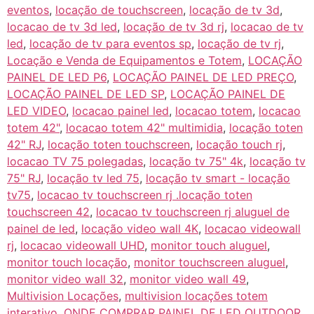
eventos
,
locação de touchscreen
,
locação de tv 3d
,
locacao de tv 3d led
,
locação de tv 3d rj
,
locacao de tv
led
,
locação de tv para eventos sp
,
locação de tv rj
,
Locação e Venda de Equipamentos e Totem
,
LOCAÇÃO
PAINEL DE LED P6
,
LOCAÇÃO PAINEL DE LED PREÇO
,
LOCAÇÃO PAINEL DE LED SP
,
LOCAÇÃO PAINEL DE
LED VIDEO
,
locacao painel led
,
locacao totem
,
locacao
totem 42"
,
locacao totem 42" multimidia
,
locação toten
42" RJ
,
locação toten touchscreen
,
locação touch rj
,
locacao TV 75 polegadas
,
locação tv 75" 4k
,
locação tv
75" RJ
,
locação tv led 75
,
locação tv smart - locação
tv75
,
locacao tv touchscreen rj .locação toten
touchscreen 42
,
locacao tv touchscreen rj aluguel de
painel de led
,
locação video wall 4K
,
locacao videowall
rj
,
locacao videowall UHD
,
monitor touch aluguel
,
monitor touch locação
,
monitor touchscreen aluguel
,
monitor video wall 32
,
monitor video wall 49
,
Multivision Locações
,
multivision locações totem
interativo
,
ONDE COMPRAR PAINEL DE LED OUTDOOR
,