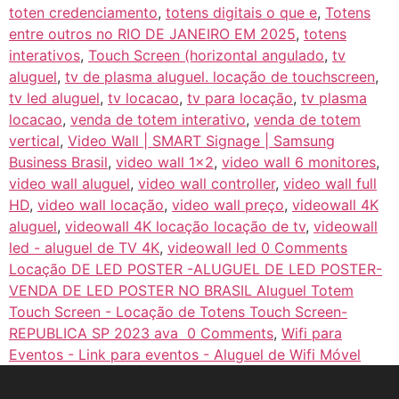
toten credenciamento
,
totens digitais o que e
,
Totens
entre outros no RIO DE JANEIRO EM 2025
,
totens
interativos
,
Touch Screen (horizontal angulado
,
tv
aluguel
,
tv de plasma aluguel. locação de touchscreen
,
tv led aluguel
,
tv locacao
,
tv para locação
,
tv plasma
locacao
,
venda de totem interativo
,
venda de totem
vertical
,
Video Wall | SMART Signage | Samsung
Business Brasil
,
video wall 1x2
,
video wall 6 monitores
,
video wall aluguel
,
video wall controller
,
video wall full
HD
,
video wall locação
,
video wall preço
,
videowall 4K
aluguel
,
videowall 4K locação locação de tv
,
videowall
led - aluguel de TV 4K
,
videowall led 0 Comments
Locação DE LED POSTER -ALUGUEL DE LED POSTER-
VENDA DE LED POSTER NO BRASIL Aluguel Totem
Touch Screen - Locação de Totens Touch Screen-
REPUBLICA SP 2023 ava 0 Comments
,
Wifi para
Eventos - Link para eventos - Aluguel de Wifi Móvel