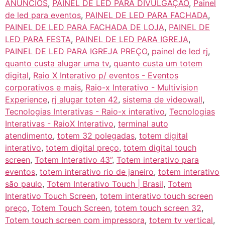
ANUNCIOS
,
PAINEL DE LED PARA DIVULGAÇÃO
,
Painel
de led para eventos
,
PAINEL DE LED PARA FACHADA
,
PAINEL DE LED PARA FACHADA DE LOJA
,
PAINEL DE
LED PARA FESTA
,
PAINEL DE LED PARA IGREJA
,
PAINEL DE LED PARA IGREJA PREÇO
,
painel de led rj
,
quanto custa alugar uma tv
,
quanto custa um totem
digital
,
Raio X Interativo p/ eventos - Eventos
corporativos e mais
,
Raio-x Interativo - Multivision
Experience
,
rj alugar toten 42
,
sistema de videowall
,
Tecnologias Interativas - Raio-x interativo
,
Tecnologias
Interativas - RaioX Interativo
,
terminal auto
atendimento
,
totem 32 polegadas
,
totem digital
interativo
,
totem digital preço
,
totem digital touch
screen
,
Totem Interativo 43”
,
Totem interativo para
eventos
,
totem interativo rio de janeiro
,
totem interativo
são paulo
,
Totem Interativo Touch | Brasil
,
Totem
Interativo Touch Screen
,
totem interativo touch screen
preço
,
Totem Touch Screen
,
totem touch screen 32
,
Totem touch screen com impressora
,
totem tv vertical
,