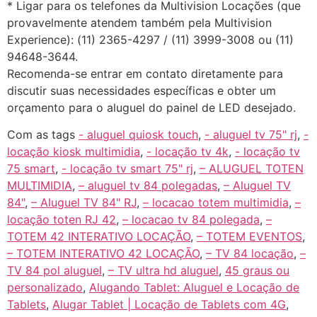
* Ligar para os telefones da Multivision Locações (que
provavelmente atendem também pela Multivision
Experience): (11) 2365-4297 / (11) 3999-3008 ou (11)
94648-3644.
Recomenda-se entrar em contato diretamente para
discutir suas necessidades específicas e obter um
orçamento para o aluguel do painel de LED desejado.
Com as tags
- aluguel quiosk touch
,
- aluguel tv 75" rj
,
-
locação kiosk multimidia
,
- locação tv 4k
,
- locação tv
75 smart
,
- locação tv smart 75" rj
,
– ALUGUEL TOTEN
MULTIMIDIA
,
– aluguel tv 84 polegadas
,
– Aluguel TV
84"
,
– Aluguel TV 84" RJ
,
– locacao totem multimidia
,
–
locação toten RJ 42
,
– locacao tv 84 polegada
,
–
TOTEM 42 INTERATIVO LOCAÇÃO
,
– TOTEM EVENTOS
,
– TOTEM INTERATIVO 42 LOCAÇÃO
,
– TV 84 locação
,
–
TV 84 pol aluguel
,
– TV ultra hd aluguel
,
45 graus ou
personalizado
,
Alugando Tablet: Aluguel e Locação de
Tablets
,
Alugar Tablet | Locação de Tablets com 4G
,