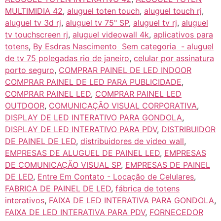
MULTIMIDIA 42
,
aluguel toten touch
,
aluguel touch rj
,
aluguel tv 3d rj
,
aluguel tv 75" SP
,
aluguel tv rj
,
aluguel
tv touchscreen rj
,
aluguel videowall 4k
,
aplicativos para
totens
,
By Esdras Nascimento Sem categoria - aluguel
de tv 75 polegadas rio de janeiro
,
celular por assinatura
porto seguro
,
COMPRAR PAINEL DE LED INDOOR
COMPRAR PAINEL DE LED PARA PUBLICIDADE
,
COMPRAR PAINEL LED
,
COMPRAR PAINEL LED
OUTDOOR
,
COMUNICAÇÃO VISUAL CORPORATIVA
,
DISPLAY DE LED INTERATIVO PARA GONDOLA
,
DISPLAY DE LED INTERATIVO PARA PDV
,
DISTRIBUIDOR
DE PAINEL DE LED
,
distribuidores de video wall
,
EMPRESAS DE ALUGUEL DE PAINEL LED
,
EMPRESAS
DE COMUNICAÇÃO VISUAL SP
,
EMPRESAS DE PAINEL
DE LED
,
Entre Em Contato - Locação de Celulares
,
FABRICA DE PAINEL DE LED
,
fábrica de totens
interativos
,
FAIXA DE LED INTERATIVA PARA GONDOLA
,
FAIXA DE LED INTERATIVA PARA PDV
,
FORNECEDOR