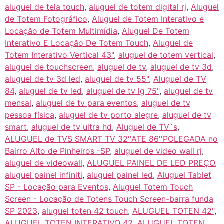
aluguel de tela touch
,
aluguel de totem digital rj
,
Aluguel
de Totem Fotográfico
,
Aluguel de Totem Interativo e
Locação de Totem Multimídia
,
Aluguel De Totem
Interativo E Locação De Totem Touch
,
Aluguel de
Totem Interativo Vertical 43"
,
aluguel de totem vertical
,
aluguel de touchscreen
,
aluguel de tv
,
aluguel de tv 3d
,
aluguel de tv 3d led
,
aluguel de tv 55"
,
Aluguel de TV
84
,
aluguel de tv led
,
aluguel de tv lg 75"
,
aluguel de tv
mensal
,
aluguel de tv para eventos
,
aluguel de tv
pessoa física
,
aluguel de tv porto alegre
,
aluguel de tv
smart
,
aluguel de tv ultra hd
,
Aluguel de TV`s
,
ALUGUEL de TVS SMART TV 32''ATE 86''POLEGADA no
Bairro‎ Alto de Pinheiros‎ -SP
,
aluguel de video wall rj
,
aluguel de videowall
,
ALUGUEL PAINEL DE LED PREÇO
,
aluguel painel infiniti
,
aluguel painel led
,
Aluguel Tablet
SP - Locação para Eventos
,
Aluguel Totem Touch
Screen - Locação de Totens Touch Screen-barra funda
SP 2023
,
aluguel toten 42 touch
,
ALUGUEL TOTEN 42"
,
ALUGUEL TOTEN INTERATIVO 42
,
ALUGUEL TOTEN