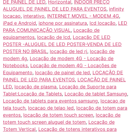
DE PAINEL DE LED
,
Horizontal
,
INDOOR PREÇO
ALUGUEL DE PAINEL DE LED PARA EVENTOS
,
infinity
locacao
,
interativo
,
INTERNET MOVEL - MODEM 4G
,
iPad e Android
,
iphone por assinatura
,
lcd locação
,
LED
PARA COMUNICAÇÃO VISUAL
,
Locação de
equipamentos
,
locação de lcd
,
Locação DE LED
POSTER -ALUGUEL DE LED POSTER-VENDA DE LED
POSTER NO BRASIL
,
locação de led rj
,
locação de
modem 4g
,
Locação de modem 4G - Locação de
Notebooks
,
Locação de modem 4G - Locações de
Equipamento
,
locação de painel de led
,
LOCAÇÃO DE
PAINEL DE LED PARA EVENTOS
,
LOCAÇÃO DE PAINEL
LED
,
locação de plasma
,
Locação de Suporte para
Tablet;Locação de Tablets
,
Locação de tablet Samsung
,
Locação de tablets para eventos samsung
,
locacao de
tela touch
,
locacao de telao led
,
locação de totem para
eventos
,
locação de totem touch screen
,
locação de
totem touch screen aluguel de totem
,
Locação de
Totem Vertical
,
Locação de totens interativos para