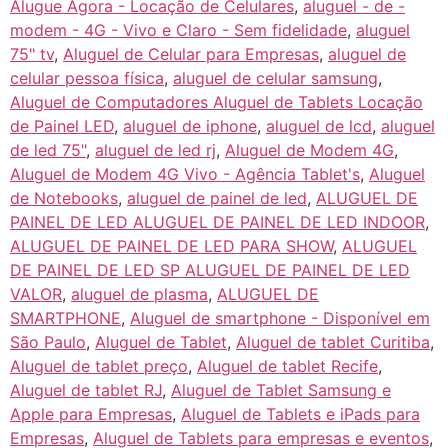
Alugue Agora - Locação de Celulares
,
aluguel - de -
modem - 4G - Vivo e Claro - Sem fidelidade
,
aluguel
75" tv
,
Aluguel de Celular para Empresas
,
aluguel de
celular pessoa física
,
aluguel de celular samsung
,
Aluguel de Computadores Aluguel de Tablets Locação
de Painel LED
,
aluguel de iphone
,
aluguel de lcd
,
aluguel
de led 75"
,
aluguel de led rj
,
Aluguel de Modem 4G
,
Aluguel de Modem 4G Vivo - Agência Tablet's
,
Aluguel
de Notebooks
,
aluguel de painel de led
,
ALUGUEL DE
PAINEL DE LED ALUGUEL DE PAINEL DE LED INDOOR
,
ALUGUEL DE PAINEL DE LED PARA SHOW
,
ALUGUEL
DE PAINEL DE LED SP ALUGUEL DE PAINEL DE LED
VALOR
,
aluguel de plasma
,
ALUGUEL DE
SMARTPHONE
,
Aluguel de smartphone - Disponível em
São Paulo
,
Aluguel de Tablet
,
Aluguel de tablet Curitiba
,
Aluguel de tablet preço
,
Aluguel de tablet Recife
,
Aluguel de tablet RJ
,
Aluguel de Tablet Samsung e
Apple para Empresas
,
Aluguel de Tablets e iPads para
Empresas
,
Aluguel de Tablets para empresas e eventos
,