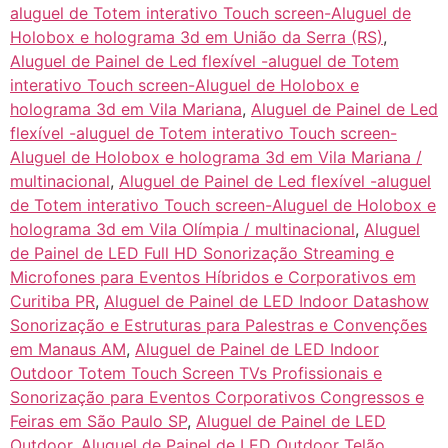
aluguel de Totem interativo Touch screen-Aluguel de
Holobox e holograma 3d em União da Serra (RS)
,
Aluguel de Painel de Led flexível -aluguel de Totem
interativo Touch screen-Aluguel de Holobox e
holograma 3d em Vila Mariana
,
Aluguel de Painel de Led
flexível -aluguel de Totem interativo Touch screen-
Aluguel de Holobox e holograma 3d em Vila Mariana /
multinacional
,
Aluguel de Painel de Led flexível -aluguel
de Totem interativo Touch screen-Aluguel de Holobox e
holograma 3d em Vila Olímpia / multinacional
,
Aluguel
de Painel de LED Full HD Sonorização Streaming e
Microfones para Eventos Híbridos e Corporativos em
Curitiba PR
,
Aluguel de Painel de LED Indoor Datashow
Sonorização e Estruturas para Palestras e Convenções
em Manaus AM
,
Aluguel de Painel de LED Indoor
Outdoor Totem Touch Screen TVs Profissionais e
Sonorização para Eventos Corporativos Congressos e
Feiras em São Paulo SP
,
Aluguel de Painel de LED
Outdoor
,
Aluguel de Painel de LED Outdoor Telão