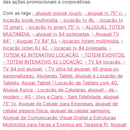
das ações promocionais e corporativas.
Com as tags
- aluguel quiosk touch
,
- aluguel tv 75" rj
,
-
locação kiosk multimidia
,
- locação tv 4k
,
- locação tv
75 smart
,
- locação tv smart 75" rj
,
– ALUGUEL TOTEN
MULTIMIDIA
,
– aluguel tv 84 polegadas
,
– Aluguel TV
84"
,
– Aluguel TV 84" RJ
,
– locacao totem multimidia
,
–
locação toten RJ 42
,
– locacao tv 84 polegada
,
–
TOTEM 42 INTERATIVO LOCAÇÃO
,
– TOTEM EVENTOS
,
– TOTEM INTERATIVO 42 LOCAÇÃO
,
– TV 84 locação
,
–
TV 84 pol aluguel
,
– TV ultra hd aluguel
,
45 graus ou
personalizado
,
Alugando Tablet: Aluguel e Locação de
Tablets
,
Alugar Tablet | Locação de Tablets com 4G
,
Alugue Agora - Locação de Celulares
,
aluguel - de -
modem - 4G - Vivo e Claro - Sem fidelidade
,
aluguel
75" tv
,
Aluguel de Celular para Empresas
,
aluguel de
celular pessoa física
,
aluguel de celular samsung
,
Aluguel de Comunicação Visual Digital e Estruturas
Multimídia para Feiras e Eventos em Teresina PI
,
Aluguel