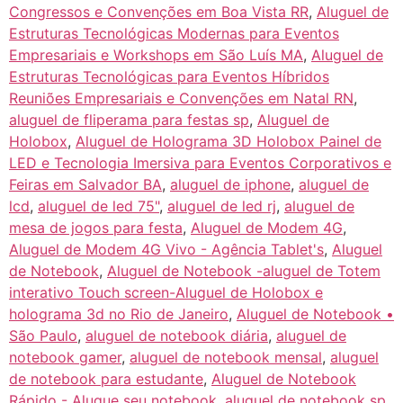
Congressos e Convenções em Boa Vista RR
,
Aluguel de
Estruturas Tecnológicas Modernas para Eventos
Empresariais e Workshops em São Luís MA
,
Aluguel de
Estruturas Tecnológicas para Eventos Híbridos
Reuniões Empresariais e Convenções em Natal RN
,
aluguel de fliperama para festas sp
,
Aluguel de
Holobox
,
Aluguel de Holograma 3D Holobox Painel de
LED e Tecnologia Imersiva para Eventos Corporativos e
Feiras em Salvador BA
,
aluguel de iphone
,
aluguel de
lcd
,
aluguel de led 75"
,
aluguel de led rj
,
aluguel de
mesa de jogos para festa
,
Aluguel de Modem 4G
,
Aluguel de Modem 4G Vivo - Agência Tablet's
,
Aluguel
de Notebook
,
Aluguel de Notebook -aluguel de Totem
interativo Touch screen-Aluguel de Holobox e
holograma 3d no Rio de Janeiro
,
Aluguel de Notebook •
São Paulo
,
aluguel de notebook diária
,
aluguel de
notebook gamer
,
aluguel de notebook mensal
,
aluguel
de notebook para estudante
,
Aluguel de Notebook
Rápido - Alugue seu notebook
,
aluguel de notebook sp
,