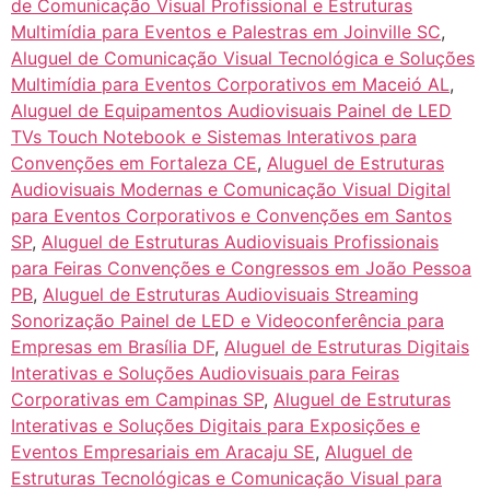
de Comunicação Visual Profissional e Estruturas
Multimídia para Eventos e Palestras em Joinville SC
,
Aluguel de Comunicação Visual Tecnológica e Soluções
Multimídia para Eventos Corporativos em Maceió AL
,
Aluguel de Equipamentos Audiovisuais Painel de LED
TVs Touch Notebook e Sistemas Interativos para
Convenções em Fortaleza CE
,
Aluguel de Estruturas
Audiovisuais Modernas e Comunicação Visual Digital
para Eventos Corporativos e Convenções em Santos
SP
,
Aluguel de Estruturas Audiovisuais Profissionais
para Feiras Convenções e Congressos em João Pessoa
PB
,
Aluguel de Estruturas Audiovisuais Streaming
Sonorização Painel de LED e Videoconferência para
Empresas em Brasília DF
,
Aluguel de Estruturas Digitais
Interativas e Soluções Audiovisuais para Feiras
Corporativas em Campinas SP
,
Aluguel de Estruturas
Interativas e Soluções Digitais para Exposições e
Eventos Empresariais em Aracaju SE
,
Aluguel de
Estruturas Tecnológicas e Comunicação Visual para