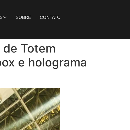
S
SOBRE
CONTATO
l de Totem
box e holograma