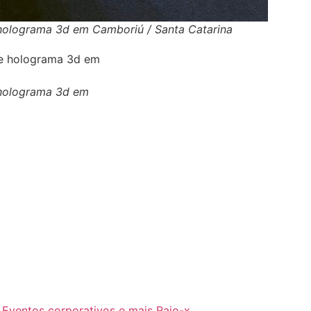
e holograma 3d em Camboriú / Santa Catarina
e holograma 3d em
 Eventos corporativos e mais Raio-x