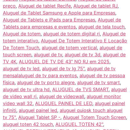
preço
,
Aluguel de tablet Recife
,
Aluguel de tablet RJ
,
Aluguel de Tablet Samsung e Apple para Empresas
,
Aluguel de Tablets e iPads para Empresas
,
Aluguel de
Tablets para empresas e eventos
,
aluguel de tela touch
,
Aluguel de totem
,
aluguel de totem digital rj
,
Aluguel de
totem interativo
,
Aluguel De Totem Interativo E Locação
De Totem Touch
,
aluguel de totem vertical
,
aluguel de
touch screen
,
aluguel de tv
,
aluguel de tv 3d
,
aluguel de
TV 4K
,
ALUGUEL DE TV DE 43” NO RJ em 2025
,
aluguel de tv led
,
aluguel de tv lg 75"
,
aluguel de tv
mensalaluguel de tv para eventos
,
aluguel de tv pessoa
física
,
aluguel de tv porto alegre
,
aluguel de tv smart
,
aluguel de tv ultra hd
,
ALUGUEL de TVS SMART
,
aluguel
de video wall rj
,
aluguel de videowall
,
aluguel monitor
video wall 32
,
ALUGUEL PAINEL DE LED
,
aluguel painel
infiniti
,
aluguel painel led
,
aluguel quiosk touch aluguel
tv 75"
,
Aluguel Tablet SP -
,
Aluguel Totem Touch Screen
,
aluguel toten 42 touch
,
ALUGUEL TOTEN 42"
,