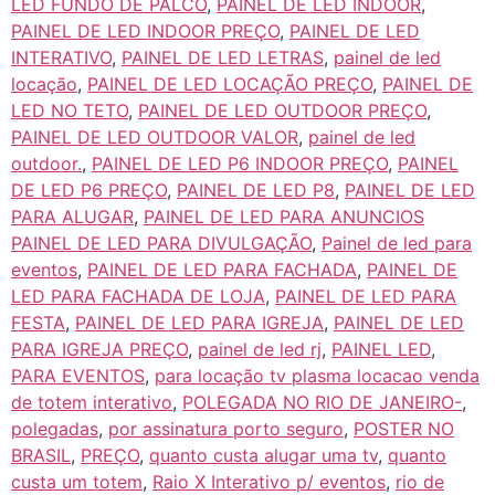
LED FUNDO DE PALCO
,
PAINEL DE LED INDOOR
,
PAINEL DE LED INDOOR PREÇO
,
PAINEL DE LED
INTERATIVO
,
PAINEL DE LED LETRAS
,
painel de led
locação
,
PAINEL DE LED LOCAÇÃO PREÇO
,
PAINEL DE
LED NO TETO
,
PAINEL DE LED OUTDOOR PREÇO
,
PAINEL DE LED OUTDOOR VALOR
,
painel de led
outdoor.
,
PAINEL DE LED P6 INDOOR PREÇO
,
PAINEL
DE LED P6 PREÇO
,
PAINEL DE LED P8
,
PAINEL DE LED
PARA ALUGAR
,
PAINEL DE LED PARA ANUNCIOS
PAINEL DE LED PARA DIVULGAÇÃO
,
Painel de led para
eventos
,
PAINEL DE LED PARA FACHADA
,
PAINEL DE
LED PARA FACHADA DE LOJA
,
PAINEL DE LED PARA
FESTA
,
PAINEL DE LED PARA IGREJA
,
PAINEL DE LED
PARA IGREJA PREÇO
,
painel de led rj
,
PAINEL LED
,
PARA EVENTOS
,
para locação tv plasma locacao venda
de totem interativo
,
POLEGADA NO RIO DE JANEIRO-
,
polegadas
,
por assinatura porto seguro
,
POSTER NO
BRASIL
,
PREÇO
,
quanto custa alugar uma tv
,
quanto
custa um totem
,
Raio X Interativo p/ eventos
,
rio de