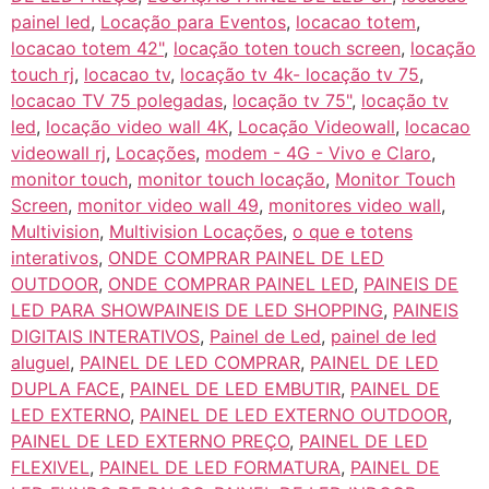
painel led
,
Locação para Eventos
,
locacao totem
,
locacao totem 42"
,
locação toten touch screen
,
locação
touch rj
,
locacao tv
,
locação tv 4k- locação tv 75
,
locacao TV 75 polegadas
,
locação tv 75"
,
locação tv
led
,
locação video wall 4K
,
Locação Videowall
,
locacao
videowall rj
,
Locações
,
modem - 4G - Vivo e Claro
,
monitor touch
,
monitor touch locação
,
Monitor Touch
Screen
,
monitor video wall 49
,
monitores video wall
,
Multivision
,
Multivision Locações
,
o que e totens
interativos
,
ONDE COMPRAR PAINEL DE LED
OUTDOOR
,
ONDE COMPRAR PAINEL LED
,
PAINEIS DE
LED PARA SHOWPAINEIS DE LED SHOPPING
,
PAINEIS
DIGITAIS INTERATIVOS
,
Painel de Led
,
painel de led
aluguel
,
PAINEL DE LED COMPRAR
,
PAINEL DE LED
DUPLA FACE
,
PAINEL DE LED EMBUTIR
,
PAINEL DE
LED EXTERNO
,
PAINEL DE LED EXTERNO OUTDOOR
,
PAINEL DE LED EXTERNO PREÇO
,
PAINEL DE LED
FLEXIVEL
,
PAINEL DE LED FORMATURA
,
PAINEL DE