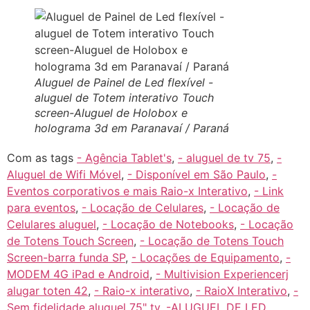
Aluguel de Painel de Led flexível -
aluguel de Totem interativo Touch
screen-Aluguel de Holobox e
holograma 3d em Paranavaí / Paraná
Com as tags
- Agência Tablet's
,
- aluguel de tv 75
,
-
Aluguel de Wifi Móvel
,
- Disponível em São Paulo
,
-
Eventos corporativos e mais Raio-x Interativo
,
- Link
para eventos
,
- Locação de Celulares
,
- Locação de
Celulares aluguel
,
- Locação de Notebooks
,
- Locação
de Totens Touch Screen
,
- Locação de Totens Touch
Screen-barra funda SP
,
- Locações de Equipamento
,
-
MODEM 4G iPad e Android
,
- Multivision Experiencerj
alugar toten 42
,
- Raio-x interativo
,
- RaioX Interativo
,
-
Sem fidelidade aluguel 75" tv
,
-ALUGUEL DE LED