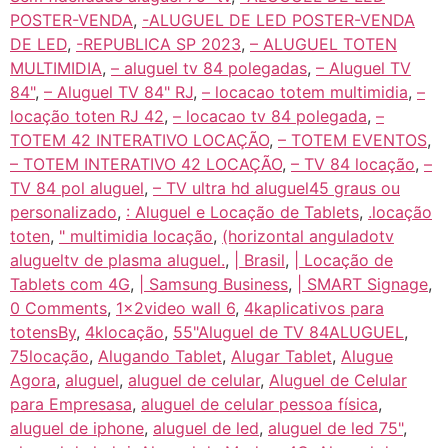
POSTER-VENDA
,
-ALUGUEL DE LED POSTER-VENDA
DE LED
,
-REPUBLICA SP 2023
,
– ALUGUEL TOTEN
MULTIMIDIA
,
– aluguel tv 84 polegadas
,
– Aluguel TV
84"
,
– Aluguel TV 84" RJ
,
– locacao totem multimidia
,
–
locação toten RJ 42
,
– locacao tv 84 polegada
,
–
TOTEM 42 INTERATIVO LOCAÇÃO
,
– TOTEM EVENTOS
,
– TOTEM INTERATIVO 42 LOCAÇÃO
,
– TV 84 locação
,
–
TV 84 pol aluguel
,
– TV ultra hd aluguel45 graus ou
personalizado
,
: Aluguel e Locação de Tablets
,
.locação
toten
,
" multimidia locação
,
(horizontal anguladotv
alugueltv de plasma aluguel.
,
| Brasil
,
| Locação de
Tablets com 4G
,
| Samsung Business
,
| SMART Signage
,
0 Comments
,
1x2video wall 6
,
4kaplicativos para
totensBy
,
4klocação
,
55"Aluguel de TV 84ALUGUEL
,
75locação
,
Alugando Tablet
,
Alugar Tablet
,
Alugue
Agora
,
aluguel
,
aluguel de celular
,
Aluguel de Celular
para Empresasa
,
aluguel de celular pessoa física
,
aluguel de iphone
,
aluguel de led
,
aluguel de led 75"
,