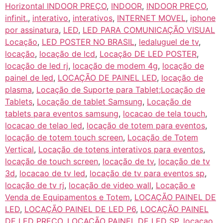
Horizontal INDOOR PREÇO
,
INDOOR
,
INDOOR PREÇO
,
infinit.
,
interativo
,
interativos
,
INTERNET MOVEL
,
iphone
por assinatura
,
LED
,
LED PARA COMUNICAÇÃO VISUAL
Locação
,
LED POSTER NO BRASIL
,
ledaluguel de tv
,
locação
,
locação de lcd
,
Locação DE LED POSTER
,
locação de led rj
,
locação de modem 4g
,
locação de
painel de led
,
LOCAÇÃO DE PAINEL LED
,
locação de
plasma
,
Locação de Suporte para Tablet;Locação de
Tablets
,
Locação de tablet Samsung
,
Locação de
tablets para eventos samsung
,
locacao de tela touch
,
locacao de telao led
,
locação de totem para eventos
,
locação de totem touch screen
,
Locação de Totem
Vertical
,
Locação de totens interativos para eventos
,
locação de touch screen
,
locação de tv
,
locação de tv
3d
,
locacao de tv led
,
locação de tv para eventos sp
,
locação de tv rj
,
locação de video wall
,
Locação e
Venda de Equipamentos e Totem
,
LOCAÇÃO PAINEL DE
LED
,
LOCAÇÃO PAINEL DE LED P6
,
LOCAÇÃO PAINEL
DE LED PREÇO
,
LOCAÇÃO PAINEL DE LED SP
,
locacao