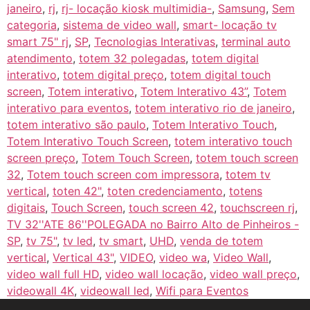
janeiro
,
rj
,
rj- locação kiosk multimidia-
,
Samsung
,
Sem
categoria
,
sistema de video wall
,
smart- locação tv
smart 75" rj
,
SP
,
Tecnologias Interativas
,
terminal auto
atendimento
,
totem 32 polegadas
,
totem digital
interativo
,
totem digital preço
,
totem digital touch
screen
,
Totem interativo
,
Totem Interativo 43”
,
Totem
interativo para eventos
,
totem interativo rio de janeiro
,
totem interativo são paulo
,
Totem Interativo Touch
,
Totem Interativo Touch Screen
,
totem interativo touch
screen preço
,
Totem Touch Screen
,
totem touch screen
32
,
Totem touch screen com impressora
,
totem tv
vertical
,
toten 42"
,
toten credenciamento
,
totens
digitais
,
Touch Screen
,
touch screen 42
,
touchscreen rj
,
TV 32''ATE 86''POLEGADA no Bairro‎ Alto de Pinheiros‎ -
SP
,
tv 75"
,
tv led
,
tv smart
,
UHD
,
venda de totem
vertical
,
Vertical 43"
,
VIDEO
,
video wa
,
Video Wall
,
video wall full HD
,
video wall locação
,
video wall preço
,
videowall 4K
,
videowall led
,
Wifi para Eventos