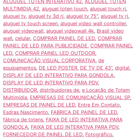
ALUGUEL TOTEN INTERATIVO 42
,
ALUGUEL TOTEN
MULTIMIDIA 42
,
aluguel toten touch
,
aluguel touch rj
,
aluguel tv
,
aluguel tv 3d rj
,
aluguel tv 75"
,
aluguel tv rj
,
aluguel tv touch screen
,
aluguel video wall controller
,
aluguel videowall
,
aluguel videowall 4k
,
Brasil video
wall
,
celular
,
COMPRAR PAINEL DE LED
,
COMPRAR
PAINEL DE LED PARA PUBLICIDADE
,
COMPRAR PAINEL
LED
,
COMPRAR PAINEL LED OUTDOOR
,
COMUNICAÇÃO VISUAL CORPORATIVA
,
de
equipamentos
,
DE LED POSTER
,
DE TV DE 43”
,
digital
,
DISPLAY DE LED INTERATIVO PARA GONDOLA
,
DISPLAY DE LED INTERATIVO PARA PDV
,
DISTRIBUIDOR
,
distribuidores de
,
e Locação de Totem
Multimídia
,
EMPRESAS DE COMUNICAÇÃO VISUAL SP
,
EMPRESAS DE PAINEL DE LED
,
Entre Em Contato
,
Esdras Nascimento
,
FABRICA DE PAINEL DE LED
,
fábrica de totens
,
FAIXA DE LED INTERATIVA PARA
GONDOLA
,
FAIXA DE LED INTERATIVA PARA PDV
,
FORNECEDOR DE PAINEL DE LED
,
Fotográfico
,