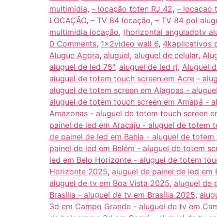
multimidia
,
– locação toten RJ 42
,
– locacao 
LOCAÇÃO
,
– TV 84 locação
,
– TV 84 pol alug
multimidia locação
,
(horizontal anguladotv al
0 Comments
,
1x2video wall 6
,
4kaplicativos 
Alugue Agora
,
aluguel
,
aluguel de celular
,
Alu
aluguel de led 75"
,
aluguel de led rj
,
Aluguel 
aluguel de totem touch screen em Acre - alu
aluguel de totem screen em Alagoas - alugu
aluguel de totem touch screen em Amapá - 
Amazonas - aluguel de totem touch screen 
painel de led em Aracaju - aluguel de totem
de painel de led em Bahia - aluguel de tote
painel de led em Belém - aluguel de totem s
led em Belo Horizonte - aluguel de totem to
Horizonte 2025
,
aluguel de painel de led em
aluguel de tv em Boa Vista 2025
,
aluguel de 
Brasília - aluguel de tv em Brasília 2025
,
alug
3d em Campo Grande - aluguel de tv em C