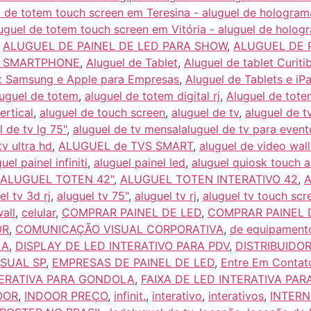
el de totem touch screen em Teresina - aluguel de hologram
luguel de totem touch screen em Vitória - aluguel de holog
,
ALUGUEL DE PAINEL DE LED PARA SHOW
,
ALUGUEL DE P
E SMARTPHONE
,
Aluguel de Tablet
,
Aluguel de tablet Curiti
et Samsung e Apple para Empresas
,
Aluguel de Tablets e i
uguel de totem
,
aluguel de totem digital rj
,
Aluguel de tote
ertical
,
aluguel de touch screen
,
aluguel de tv
,
aluguel de t
l de tv lg 75"
,
aluguel de tv mensalaluguel de tv para event
tv ultra hd
,
ALUGUEL de TVS SMART
,
aluguel de video wall 
uel painel infiniti
,
aluguel painel led
,
aluguel quiosk touch a
ALUGUEL TOTEN 42"
,
ALUGUEL TOTEN INTERATIVO 42
,
A
el tv 3d rj
,
aluguel tv 75"
,
aluguel tv rj
,
aluguel tv touch scr
wall
,
celular
,
COMPRAR PAINEL DE LED
,
COMPRAR PAINEL 
OR
,
COMUNICAÇÃO VISUAL CORPORATIVA
,
de equipament
LA
,
DISPLAY DE LED INTERATIVO PARA PDV
,
DISTRIBUIDO
SUAL SP
,
EMPRESAS DE PAINEL DE LED
,
Entre Em Contat
TERATIVA PARA GONDOLA
,
FAIXA DE LED INTERATIVA PAR
OOR
,
INDOOR PREÇO
,
infinit.
,
interativo
,
interativos
,
INTER