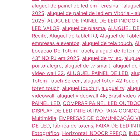
aluguel de painel de led em Teresina - alugu
2025
,
aluguel de painel de led em Vitória - a
2025
,
ALUGUEL DE PAINEL DE LED INDOOR
LED VALOR
,
aluguel de plasma
,
ALUGUEL D
Recife
,
Aluguel de tablet RJ
,
Aluguel de Tabl
empresas e eventos
,
aluguel de tela touch
,
Al
Locação De Totem Touch
,
aluguel de totem v
43” NO RJ em 2025
,
aluguel de tv led
,
alugue
porto alegre
,
aluguel de tv smart
,
aluguel de 
video wall 32
,
ALUGUEL PAINEL DE LED
,
alug
Totem Touch Screen
,
aluguel toten 42 touch
,
toten touch
,
aluguel touch rj
,
aluguel tv
,
alugu
videowall
,
aluguel videowall 4k
,
Brasil video 
PAINEL LED
,
COMPRAR PAINEL LED OUTDO
DISPLAY DE LED INTERATIVO PARA GONDO
Multimídia
,
EMPRESAS DE COMUNICAÇÃO VI
DE LED
,
fábrica de totens
,
FAIXA DE LED IN
Fotográfico
,
Horizontal INDOOR PREÇO
,
IND