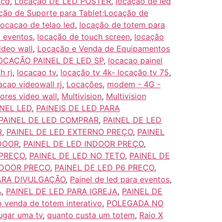
lcd
,
Locação DE LED POSTER
,
locação de led
ção de Suporte para Tablet;Locação de
locacao de telao led
,
locação de totem para
a eventos
,
locação de touch screen
,
locação
ideo wall
,
Locação e Venda de Equipamentos
OCAÇÃO PAINEL DE LED SP
,
locacao painel
h rj
,
locacao tv
,
locação tv 4k- locação tv 75
,
acao videowall rj
,
Locações
,
modem - 4G -
ores video wall
,
Multivision
,
Multivision
NEL LED
,
PAINEIS DE LED PARA
PAINEL DE LED COMPRAR
,
PAINEL DE LED
R
,
PAINEL DE LED EXTERNO PREÇO
,
PAINEL
NDOOR
,
PAINEL DE LED INDOOR PREÇO
,
 PREÇO
,
PAINEL DE LED NO TETO
,
PAINEL DE
NDOOR PREÇO
,
PAINEL DE LED P6 PREÇO
,
PARA DIVULGAÇÃO
,
Painel de led para eventos
,
A
,
PAINEL DE LED PARA IGREJA
,
PAINEL DE
 venda de totem interativo
,
POLEGADA NO
ugar uma tv
,
quanto custa um totem
,
Raio X