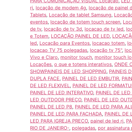
PARA COMUNICAÇÃO VISUAL Locação
,
LED
rj
,
locação de modem 4g
,
locação de painel 
Tablets
,
Locação de tablet Samsung
,
Locação
eventos
,
locação de totem touch screen
,
Loc
de tv
,
locação de tv 3d
,
locacao de tv led
,
lo
e Totem
,
LOCAÇÃO PAINEL DE LED
,
LOCAÇÃO
led
,
Locação para Eventos
,
locacao totem
,
l
locacao TV 75 polegadas
,
locação tv 75"
,
loc
Vivo e Claro
,
monitor touch
,
monitor touch l
Locações
,
o que e totens interativos
,
ONDE C
SHOWPAINEIS DE LED SHOPPING
,
PAINEIS D
DUPLA FACE
,
PAINEL DE LED EMBUTIR
,
PAI
DE LED FLEXIVEL
,
PAINEL DE LED FORMATU
PAINEL DE LED INTERATIVO
,
PAINEL DE LED
LED OUTDOOR PREÇO
,
PAINEL DE LED OU
PAINEL DE LED P8
,
PAINEL DE LED PARA A
PAINEL DE LED PARA FACHADA
,
PAINEL DE
LED PARA IGREJA PREÇO
,
painel de led rj
,
PA
RIO DE JANEIRO-
,
polegadas
,
por assinatura