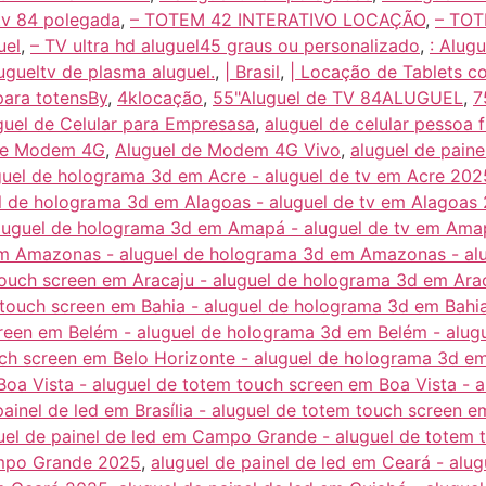
tv 84 polegada
,
– TOTEM 42 INTERATIVO LOCAÇÃO
,
– TO
uel
,
– TV ultra hd aluguel45 graus ou personalizado
,
: Alug
ugueltv de plasma aluguel.
,
| Brasil
,
| Locação de Tablets 
para totensBy
,
4klocação
,
55"Aluguel de TV 84ALUGUEL
,
7
guel de Celular para Empresasa
,
aluguel de celular pessoa f
de Modem 4G
,
Aluguel de Modem 4G Vivo
,
aluguel de paine
guel de holograma 3d em Acre - aluguel de tv em Acre 202
el de holograma 3d em Alagoas - aluguel de tv em Alagoas
aluguel de holograma 3d em Amapá - aluguel de tv em Am
em Amazonas - aluguel de holograma 3d em Amazonas - a
 touch screen em Aracaju - aluguel de holograma 3d em Ara
m touch screen em Bahia - aluguel de holograma 3d em Bahi
creen em Belém - aluguel de holograma 3d em Belém - alu
uch screen em Belo Horizonte - aluguel de holograma 3d em
 Boa Vista - aluguel de totem touch screen em Boa Vista - 
painel de led em Brasília - aluguel de totem touch screen e
uel de painel de led em Campo Grande - aluguel de tote
ampo Grande 2025
,
aluguel de painel de led em Ceará - alu