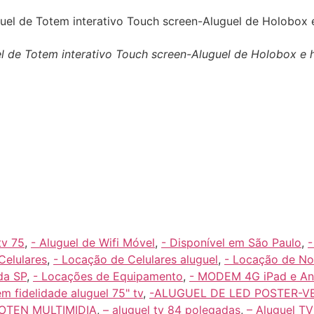
guel de Totem interativo Touch screen-Aluguel de Holobox 
tv 75
,
- Aluguel de Wifi Móvel
,
- Disponível em São Paulo
,
-
Celulares
,
- Locação de Celulares aluguel
,
- Locação de N
da SP
,
- Locações de Equipamento
,
- MODEM 4G iPad e An
em fidelidade aluguel 75" tv
,
-ALUGUEL DE LED POSTER-V
OTEN MULTIMIDIA
,
– aluguel tv 84 polegadas
,
– Aluguel TV