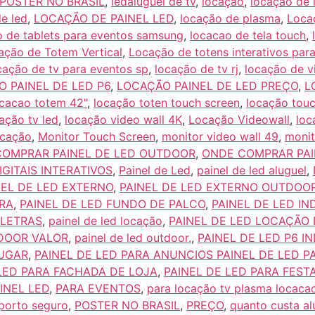
 POSTER NO BRASIL
,
ledaluguel de tv
,
locação
,
locação de 
de led
,
LOCAÇÃO DE PAINEL LED
,
locação de plasma
,
Loca
 de tablets para eventos samsung
,
locacao de tela touch
,
ação de Totem Vertical
,
Locação de totens interativos par
cação de tv para eventos sp
,
locação de tv rj
,
locação de v
 PAINEL DE LED P6
,
LOCAÇÃO PAINEL DE LED PREÇO
,
L
ocacao totem 42"
,
locação toten touch screen
,
locação touc
ação tv led
,
locação video wall 4K
,
Locação Videowall
,
loc
ocação
,
Monitor Touch Screen
,
monitor video wall 49
,
monit
OMPRAR PAINEL DE LED OUTDOOR
,
ONDE COMPRAR PAI
IGITAIS INTERATIVOS
,
Painel de Led
,
painel de led aluguel
,
NEL DE LED EXTERNO
,
PAINEL DE LED EXTERNO OUTDOO
RA
,
PAINEL DE LED FUNDO DE PALCO
,
PAINEL DE LED I
 LETRAS
,
painel de led locação
,
PAINEL DE LED LOCAÇÃO
TDOOR VALOR
,
painel de led outdoor.
,
PAINEL DE LED P6 I
LUGAR
,
PAINEL DE LED PARA ANUNCIOS PAINEL DE LED 
 LED PARA FACHADA DE LOJA
,
PAINEL DE LED PARA FEST
INEL LED
,
PARA EVENTOS
,
para locação tv plasma locacao
 porto seguro
,
POSTER NO BRASIL
,
PREÇO
,
quanto custa al