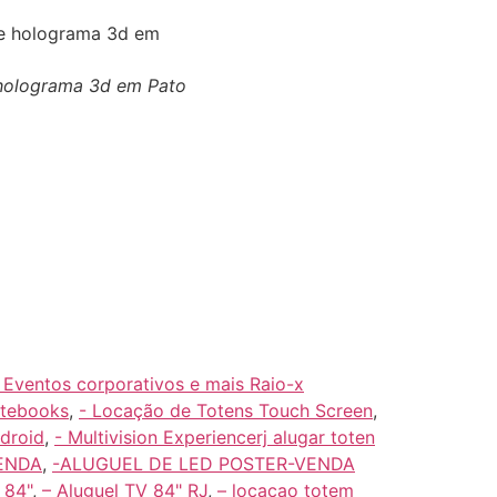
e holograma 3d em Pato
 Eventos corporativos e mais Raio-x
otebooks
,
- Locação de Totens Touch Screen
,
droid
,
- Multivision Experiencerj alugar toten
ENDA
,
-ALUGUEL DE LED POSTER-VENDA
 84"
,
– Aluguel TV 84" RJ
,
– locacao totem