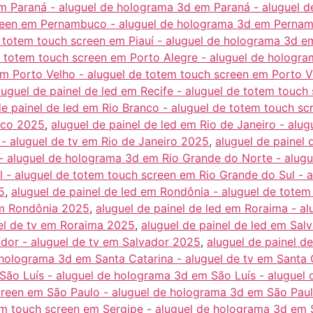
m Paraná - aluguel de holograma 3d em Paraná - aluguel 
reen em Pernambuco - aluguel de holograma 3d em Perna
de totem touch screen em Piauí - aluguel de holograma 3d em
e totem touch screen em Porto Alegre - aluguel de hologra
 em Porto Velho - aluguel de totem touch screen em Porto 
luguel de painel de led em Recife - aluguel de totem touch
de painel de led em Rio Branco - aluguel de totem touch s
nco 2025
,
aluguel de painel de led em Rio de Janeiro - alu
 - aluguel de tv em Rio de Janeiro 2025
,
aluguel de painel 
- aluguel de holograma 3d em Rio Grande do Norte - alug
ul - aluguel de totem touch screen em Rio Grande do Sul -
5
,
aluguel de painel de led em Rondônia - aluguel de tote
em Rondônia 2025
,
aluguel de painel de led em Roraima - a
el de tv em Roraima 2025
,
aluguel de painel de led em Sal
dor - aluguel de tv em Salvador 2025
,
aluguel de painel d
 holograma 3d em Santa Catarina - aluguel de tv em Santa
 São Luís - aluguel de holograma 3d em São Luís - aluguel
creen em São Paulo - aluguel de holograma 3d em São Paul
tem touch screen em Sergipe - aluguel de holograma 3d em 