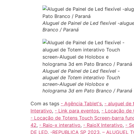
Aluguel de Painel de Led flexível -alu
Branco / Paraná
Aluguel de Painel de Led flexível -
aluguel de Totem interativo Touch
screen-Aluguel de Holobox e
holograma 3d em Pato Branco / Paraná
Com as tags
- Agência Tablet's
,
- aluguel de 
Interativo
,
- Link para eventos
,
- Locação de 
- Locação de Totens Touch Screen-barra fun
42
,
- Raio-x interativo
,
- RaioX Interativo
,
- S
DE LED
,
-REPUBLICA SP 2023
,
– ALUGUEL T