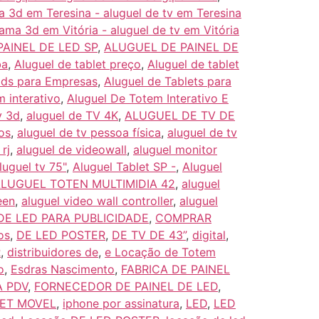
a 3d em Teresina - aluguel de tv em Teresina
rama 3d em Vitória - aluguel de tv em Vitória
AINEL DE LED SP
,
ALUGUEL DE PAINEL DE
ba
,
Aluguel de tablet preço
,
Aluguel de tablet
Pads para Empresas
,
Aluguel de Tablets para
m interativo
,
Aluguel De Totem Interativo E
v 3d
,
aluguel de TV 4K
,
ALUGUEL DE TV DE
os
,
aluguel de tv pessoa física
,
aluguel de tv
rj
,
aluguel de videowall
,
aluguel monitor
luguel tv 75"
,
Aluguel Tablet SP -
,
Aluguel
LUGUEL TOTEN MULTIMIDIA 42
,
aluguel
een
,
aluguel video wall controller
,
aluguel
DE LED PARA PUBLICIDADE
,
COMPRAR
os
,
DE LED POSTER
,
DE TV DE 43”
,
digital
,
R
,
distribuidores de
,
e Locação de Totem
o
,
Esdras Nascimento
,
FABRICA DE PAINEL
A PDV
,
FORNECEDOR DE PAINEL DE LED
,
NET MOVEL
,
iphone por assinatura
,
LED
,
LED