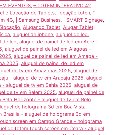
TEM EVENTOS
,
– TOTEM INTERATIVO 42
uel e Locação de Tablets
,
.locação toten
,
"
com 4G
,
| Samsung Business
,
| SMART Signage
,
5locação
,
Alugando Tablet
,
Alugar Tablet
,
ísica
,
aluguel de iphone
,
aluguel de led
,
l de led
,
aluguel de painel de led em Acre -
5
,
aluguel de painel de led em Alagoas -
 2025
,
aluguel de painel de led em Amapá -
apá 2025
,
aluguel de painel de led em
luguel de tv em Amazonas 2025
,
aluguel de
caju - aluguel de tv em Aracaju 2025
,
aluguel
a - aluguel de tv em Bahia 2025
,
aluguel de
guel de tv em Belém 2025
,
aluguel de painel de
 Belo Horizonte - aluguel de tv em Belo
aluguel de holograma 3d em Boa Vista -
m Brasília - aluguel de holograma 3d em
m touch screen em Campo Grande - holograma
guel de totem touch screen em Ceará - aluguel