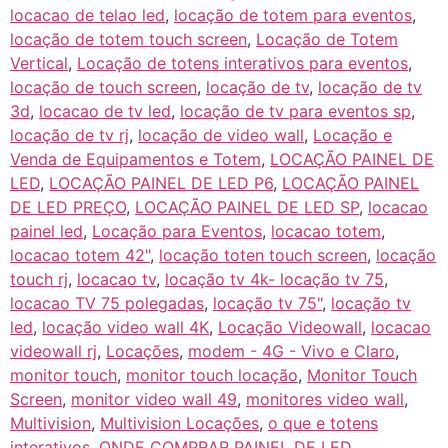
locacao de telao led
,
locação de totem para eventos
,
locação de totem touch screen
,
Locação de Totem
Vertical
,
Locação de totens interativos para eventos
,
locação de touch screen
,
locação de tv
,
locação de tv
3d
,
locacao de tv led
,
locação de tv para eventos sp
,
locação de tv rj
,
locação de video wall
,
Locação e
Venda de Equipamentos e Totem
,
LOCAÇÃO PAINEL DE
LED
,
LOCAÇÃO PAINEL DE LED P6
,
LOCAÇÃO PAINEL
DE LED PREÇO
,
LOCAÇÃO PAINEL DE LED SP
,
locacao
painel led
,
Locação para Eventos
,
locacao totem
,
locacao totem 42"
,
locação toten touch screen
,
locação
touch rj
,
locacao tv
,
locação tv 4k- locação tv 75
,
locacao TV 75 polegadas
,
locação tv 75"
,
locação tv
led
,
locação video wall 4K
,
Locação Videowall
,
locacao
videowall rj
,
Locações
,
modem - 4G - Vivo e Claro
,
monitor touch
,
monitor touch locação
,
Monitor Touch
Screen
,
monitor video wall 49
,
monitores video wall
,
Multivision
,
Multivision Locações
,
o que e totens
interativos
,
ONDE COMPRAR PAINEL DE LED