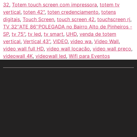
32
,
Totem touch screen com impressora
,
totem tv
vertical
,
toten 42"
,
toten credenciamento
,
totens
digitais
,
Touch Screen
,
touch screen 42
,
touchscreen rj
,
TV 32''ATE 86''POLEGADA no Bairro‎ Alto de Pinheiros‎ -
SP
,
tv 75"
,
tv led
,
tv smart
,
UHD
,
venda de totem
vertical
,
Vertical 43"
,
VIDEO
,
video wa
,
Video Wall
,
video wall full HD
,
video wall locação
,
video wall preço
,
videowall 4K
,
videowall led
,
Wifi para Eventos