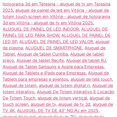
holograma 3d em Teresina - aluguel de tv em Teresina
2025
,
aluguel de painel de led em Vitória - aluguel de
totem touch screen em Vitória - aluguel de holograma
3d em Vitória - aluguel de tv em Vitória 2025
,
ALUGUEL DE PAINEL DE LED INDOOR
,
ALUGUEL DE
PAINEL DE LED PARA SHOW
,
ALUGUEL DE PAINEL DE
LED SP
,
ALUGUEL DE PAINEL DE LED VALOR
,
aluguel
de plasma
,
ALUGUEL DE SMARTPHONE
,
Aluguel de
Tablet
,
Aluguel de tablet Curitiba
,
Aluguel de tablet
preço
,
Aluguel de tablet Recife
,
Aluguel de tablet RJ
,
Aluguel de Tablet Samsung e Apple para Empresas
,
Aluguel de Tablets e iPads para Empresas
,
Aluguel de
Tablets para empresas e eventos
,
aluguel de tela touch
,
Aluguel de totem
,
aluguel de totem digital rj
,
Aluguel de
totem interativo
,
Aluguel De Totem Interativo E Locação
De Totem Touch
,
aluguel de totem vertical
,
aluguel de
touch screen
,
aluguel de tv
,
aluguel de tv 3d
,
aluguel de
TV 4K
,
ALUGUEL DE TV DE 43” NO RJ em 2025
,
aluguel de tv led
,
aluguel de tv lg 75"
,
aluguel de tv