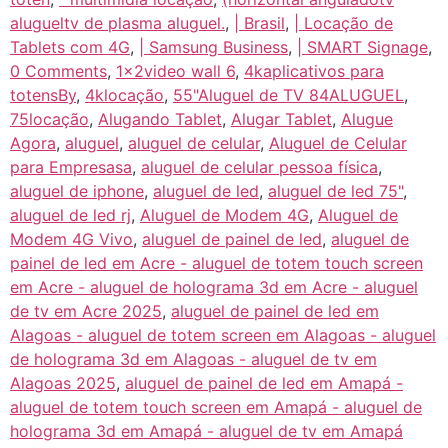
alugueltv de plasma aluguel.
,
| Brasil
,
| Locação de
Tablets com 4G
,
| Samsung Business
,
| SMART Signage
,
0 Comments
,
1x2video wall 6
,
4kaplicativos para
totensBy
,
4klocação
,
55"Aluguel de TV 84ALUGUEL
,
75locação
,
Alugando Tablet
,
Alugar Tablet
,
Alugue
Agora
,
aluguel
,
aluguel de celular
,
Aluguel de Celular
para Empresasa
,
aluguel de celular pessoa física
,
aluguel de iphone
,
aluguel de led
,
aluguel de led 75"
,
aluguel de led rj
,
Aluguel de Modem 4G
,
Aluguel de
Modem 4G Vivo
,
aluguel de painel de led
,
aluguel de
painel de led em Acre - aluguel de totem touch screen
em Acre - aluguel de holograma 3d em Acre - aluguel
de tv em Acre 2025
,
aluguel de painel de led em
Alagoas - aluguel de totem screen em Alagoas - aluguel
de holograma 3d em Alagoas - aluguel de tv em
Alagoas 2025
,
aluguel de painel de led em Amapá -
aluguel de totem touch screen em Amapá - aluguel de
holograma 3d em Amapá - aluguel de tv em Amapá