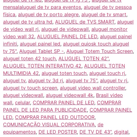
mensalaluguel de tv para eventos
,
aluguel de tv pessoa
física
,
aluguel de tv porto alegre
,
aluguel de tv smart
,
aluguel de tv ultra hd
,
ALUGUEL de TVS SMART
,
aluguel
de video wall rj
,
aluguel de videowall
,
aluguel monitor
video wall 32
,
ALUGUEL PAINEL DE LED
,
aluguel painel
infiniti
,
aluguel painel led
,
aluguel quiosk touch aluguel
tv 75"
,
Aluguel Tablet SP -
,
Aluguel Totem Touch Screen
,
aluguel toten 42 touch
,
ALUGUEL TOTEN 42"
,
ALUGUEL TOTEN INTERATIVO 42
,
ALUGUEL TOTEN
MULTIMIDIA 42
,
aluguel toten touch
,
aluguel touch rj
,
aluguel tv
,
aluguel tv 3d rj
,
aluguel tv 75"
,
aluguel tv rj
,
aluguel tv touch screen
,
aluguel video wall controller
,
aluguel videowall
,
aluguel videowall 4k
,
Brasil video
wall
,
celular
,
COMPRAR PAINEL DE LED
,
COMPRAR
PAINEL DE LED PARA PUBLICIDADE
,
COMPRAR PAINEL
LED
,
COMPRAR PAINEL LED OUTDOOR
,
COMUNICAÇÃO VISUAL CORPORATIVA
,
de
equipamentos
,
DE LED POSTER
,
DE TV DE 43”
,
digital
,