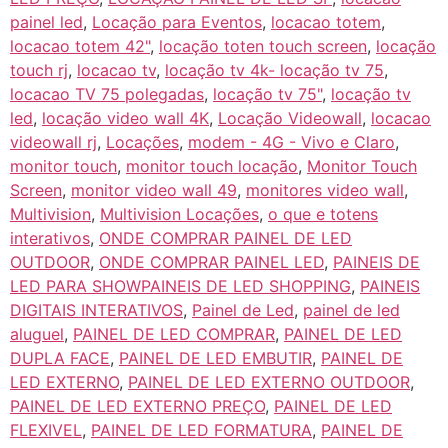
painel led
,
Locação para Eventos
,
locacao totem
,
locacao totem 42"
,
locação toten touch screen
,
locação
touch rj
,
locacao tv
,
locação tv 4k- locação tv 75
,
locacao TV 75 polegadas
,
locação tv 75"
,
locação tv
led
,
locação video wall 4K
,
Locação Videowall
,
locacao
videowall rj
,
Locações
,
modem - 4G - Vivo e Claro
,
monitor touch
,
monitor touch locação
,
Monitor Touch
Screen
,
monitor video wall 49
,
monitores video wall
,
Multivision
,
Multivision Locações
,
o que e totens
interativos
,
ONDE COMPRAR PAINEL DE LED
OUTDOOR
,
ONDE COMPRAR PAINEL LED
,
PAINEIS DE
LED PARA SHOWPAINEIS DE LED SHOPPING
,
PAINEIS
DIGITAIS INTERATIVOS
,
Painel de Led
,
painel de led
aluguel
,
PAINEL DE LED COMPRAR
,
PAINEL DE LED
DUPLA FACE
,
PAINEL DE LED EMBUTIR
,
PAINEL DE
LED EXTERNO
,
PAINEL DE LED EXTERNO OUTDOOR
,
PAINEL DE LED EXTERNO PREÇO
,
PAINEL DE LED
FLEXIVEL
,
PAINEL DE LED FORMATURA
,
PAINEL DE