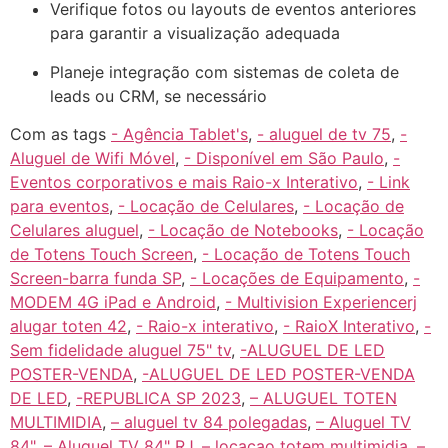
Verifique fotos ou layouts de eventos anteriores
para garantir a visualização adequada
Planeje integração com sistemas de coleta de
leads ou CRM, se necessário
Com as tags
- Agência Tablet's
,
- aluguel de tv 75
,
-
Aluguel de Wifi Móvel
,
- Disponível em São Paulo
,
-
Eventos corporativos e mais Raio-x Interativo
,
- Link
para eventos
,
- Locação de Celulares
,
- Locação de
Celulares aluguel
,
- Locação de Notebooks
,
- Locação
de Totens Touch Screen
,
- Locação de Totens Touch
Screen-barra funda SP
,
- Locações de Equipamento
,
-
MODEM 4G iPad e Android
,
- Multivision Experiencerj
alugar toten 42
,
- Raio-x interativo
,
- RaioX Interativo
,
-
Sem fidelidade aluguel 75" tv
,
-ALUGUEL DE LED
POSTER-VENDA
,
-ALUGUEL DE LED POSTER-VENDA
DE LED
,
-REPUBLICA SP 2023
,
– ALUGUEL TOTEN
MULTIMIDIA
,
– aluguel tv 84 polegadas
,
– Aluguel TV
84"
,
– Aluguel TV 84" RJ
,
– locacao totem multimidia
,
–