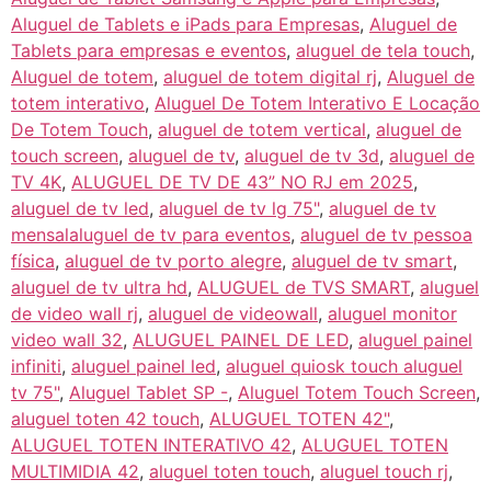
Aluguel de Tablets e iPads para Empresas
,
Aluguel de
Tablets para empresas e eventos
,
aluguel de tela touch
,
Aluguel de totem
,
aluguel de totem digital rj
,
Aluguel de
totem interativo
,
Aluguel De Totem Interativo E Locação
De Totem Touch
,
aluguel de totem vertical
,
aluguel de
touch screen
,
aluguel de tv
,
aluguel de tv 3d
,
aluguel de
TV 4K
,
ALUGUEL DE TV DE 43” NO RJ em 2025
,
aluguel de tv led
,
aluguel de tv lg 75"
,
aluguel de tv
mensalaluguel de tv para eventos
,
aluguel de tv pessoa
física
,
aluguel de tv porto alegre
,
aluguel de tv smart
,
aluguel de tv ultra hd
,
ALUGUEL de TVS SMART
,
aluguel
de video wall rj
,
aluguel de videowall
,
aluguel monitor
video wall 32
,
ALUGUEL PAINEL DE LED
,
aluguel painel
infiniti
,
aluguel painel led
,
aluguel quiosk touch aluguel
tv 75"
,
Aluguel Tablet SP -
,
Aluguel Totem Touch Screen
,
aluguel toten 42 touch
,
ALUGUEL TOTEN 42"
,
ALUGUEL TOTEN INTERATIVO 42
,
ALUGUEL TOTEN
MULTIMIDIA 42
,
aluguel toten touch
,
aluguel touch rj
,