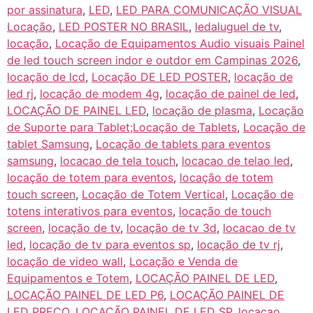
por assinatura
,
LED
,
LED PARA COMUNICAÇÃO VISUAL
Locação
,
LED POSTER NO BRASIL
,
ledaluguel de tv
,
locação
,
Locação de Equipamentos Audio visuais Painel
de led touch screen indor e outdor em Campinas 2026
,
locação de lcd
,
Locação DE LED POSTER
,
locação de
led rj
,
locação de modem 4g
,
locação de painel de led
,
LOCAÇÃO DE PAINEL LED
,
locação de plasma
,
Locação
de Suporte para Tablet;Locação de Tablets
,
Locação de
tablet Samsung
,
Locação de tablets para eventos
samsung
,
locacao de tela touch
,
locacao de telao led
,
locação de totem para eventos
,
locação de totem
touch screen
,
Locação de Totem Vertical
,
Locação de
totens interativos para eventos
,
locação de touch
screen
,
locação de tv
,
locação de tv 3d
,
locacao de tv
led
,
locação de tv para eventos sp
,
locação de tv rj
,
locação de video wall
,
Locação e Venda de
Equipamentos e Totem
,
LOCAÇÃO PAINEL DE LED
,
LOCAÇÃO PAINEL DE LED P6
,
LOCAÇÃO PAINEL DE
LED PREÇO
,
LOCAÇÃO PAINEL DE LED SP
,
locacao