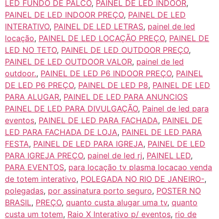
LED FUNDO DE PALCO
,
PAINEL DE LED INDOOR
,
PAINEL DE LED INDOOR PREÇO
,
PAINEL DE LED
INTERATIVO
,
PAINEL DE LED LETRAS
,
painel de led
locação
,
PAINEL DE LED LOCAÇÃO PREÇO
,
PAINEL DE
LED NO TETO
,
PAINEL DE LED OUTDOOR PREÇO
,
PAINEL DE LED OUTDOOR VALOR
,
painel de led
outdoor.
,
PAINEL DE LED P6 INDOOR PREÇO
,
PAINEL
DE LED P6 PREÇO
,
PAINEL DE LED P8
,
PAINEL DE LED
PARA ALUGAR
,
PAINEL DE LED PARA ANUNCIOS
PAINEL DE LED PARA DIVULGAÇÃO
,
Painel de led para
eventos
,
PAINEL DE LED PARA FACHADA
,
PAINEL DE
LED PARA FACHADA DE LOJA
,
PAINEL DE LED PARA
FESTA
,
PAINEL DE LED PARA IGREJA
,
PAINEL DE LED
PARA IGREJA PREÇO
,
painel de led rj
,
PAINEL LED
,
PARA EVENTOS
,
para locação tv plasma locacao venda
de totem interativo
,
POLEGADA NO RIO DE JANEIRO-
,
polegadas
,
por assinatura porto seguro
,
POSTER NO
BRASIL
,
PREÇO
,
quanto custa alugar uma tv
,
quanto
custa um totem
,
Raio X Interativo p/ eventos
,
rio de