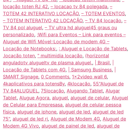
locação toten RJ 42
,
– locacao tv 84 polegada
,
–
TOTEM 42 INTERATIVO LOCAÇÃO
,
– TOTEM EVENTOS
,
– TOTEM INTERATIVO 42 LOCAÇÃO
,
– TV 84 locação
,
–
TV 84 pol aluguel
,
– TV ultra hd aluguel45 graus ou
personalizado
,
;Wifi para Eventos – Link para eventos –
Aluguel de Wifi Móvel;;Locação de modem 4G –
Locação de Notebooks;
,
: Aluguel e Locação de Tablets
,
.locação toten
,
" multimidia locação
,
(horizontal
anguladotv alugueltv de plasma aluguel.
,
| Brasil
,
|
Locação de Tablets com 4G
,
| Samsung Business
,
|
SMART Signage
,
0 Comments
,
1x2video wall 6
,
4kaplicativos para totensBy
,
4klocação
,
55"Aluguel de
TV 84ALUGUEL
,
75locação
,
Alugando Tablet
,
Alugar
Tablet
,
Alugue Agora
,
aluguel
,
aluguel de celular
,
Aluguel
de Celular para Empresasa
,
aluguel de celular pessoa
física
,
aluguel de iphone
,
aluguel de led
,
aluguel de led
75"
,
aluguel de led rj
,
Aluguel de Modem 4G
,
Aluguel de
Modem 4G Vivo
,
aluguel de painel de led
,
aluguel de