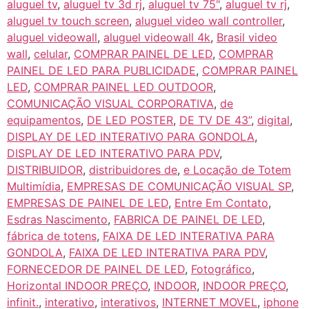
aluguel tv
,
aluguel tv 3d rj
,
aluguel tv 75"
,
aluguel tv rj
,
aluguel tv touch screen
,
aluguel video wall controller
,
aluguel videowall
,
aluguel videowall 4k
,
Brasil video
wall
,
celular
,
COMPRAR PAINEL DE LED
,
COMPRAR
PAINEL DE LED PARA PUBLICIDADE
,
COMPRAR PAINEL
LED
,
COMPRAR PAINEL LED OUTDOOR
,
COMUNICAÇÃO VISUAL CORPORATIVA
,
de
equipamentos
,
DE LED POSTER
,
DE TV DE 43”
,
digital
,
DISPLAY DE LED INTERATIVO PARA GONDOLA
,
DISPLAY DE LED INTERATIVO PARA PDV
,
DISTRIBUIDOR
,
distribuidores de
,
e Locação de Totem
Multimídia
,
EMPRESAS DE COMUNICAÇÃO VISUAL SP
,
EMPRESAS DE PAINEL DE LED
,
Entre Em Contato
,
Esdras Nascimento
,
FABRICA DE PAINEL DE LED
,
fábrica de totens
,
FAIXA DE LED INTERATIVA PARA
GONDOLA
,
FAIXA DE LED INTERATIVA PARA PDV
,
FORNECEDOR DE PAINEL DE LED
,
Fotográfico
,
Horizontal INDOOR PREÇO
,
INDOOR
,
INDOOR PREÇO
,
infinit.
,
interativo
,
interativos
,
INTERNET MOVEL
,
iphone