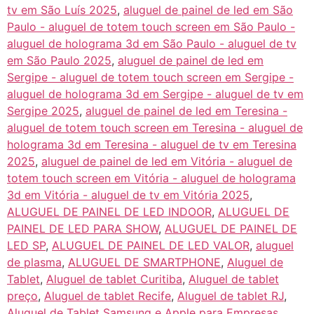
tv em São Luís 2025
,
aluguel de painel de led em São
Paulo - aluguel de totem touch screen em São Paulo -
aluguel de holograma 3d em São Paulo - aluguel de tv
em São Paulo 2025
,
aluguel de painel de led em
Sergipe - aluguel de totem touch screen em Sergipe -
aluguel de holograma 3d em Sergipe - aluguel de tv em
Sergipe 2025
,
aluguel de painel de led em Teresina -
aluguel de totem touch screen em Teresina - aluguel de
holograma 3d em Teresina - aluguel de tv em Teresina
2025
,
aluguel de painel de led em Vitória - aluguel de
totem touch screen em Vitória - aluguel de holograma
3d em Vitória - aluguel de tv em Vitória 2025
,
ALUGUEL DE PAINEL DE LED INDOOR
,
ALUGUEL DE
PAINEL DE LED PARA SHOW
,
ALUGUEL DE PAINEL DE
LED SP
,
ALUGUEL DE PAINEL DE LED VALOR
,
aluguel
de plasma
,
ALUGUEL DE SMARTPHONE
,
Aluguel de
Tablet
,
Aluguel de tablet Curitiba
,
Aluguel de tablet
preço
,
Aluguel de tablet Recife
,
Aluguel de tablet RJ
,
Aluguel de Tablet Samsung e Apple para Empresas
,