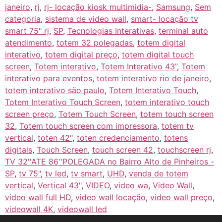
janeiro
,
rj
,
rj- locação kiosk multimidia-
,
Samsung
,
Sem
categoria
,
sistema de video wall
,
smart- locação tv
smart 75" rj
,
SP
,
Tecnologias Interativas
,
terminal auto
atendimento
,
totem 32 polegadas
,
totem digital
interativo
,
totem digital preço
,
totem digital touch
screen
,
Totem interativo
,
Totem Interativo 43”
,
Totem
interativo para eventos
,
totem interativo rio de janeiro
,
totem interativo são paulo
,
Totem Interativo Touch
,
Totem Interativo Touch Screen
,
totem interativo touch
screen preço
,
Totem Touch Screen
,
totem touch screen
32
,
Totem touch screen com impressora
,
totem tv
vertical
,
toten 42"
,
toten credenciamento
,
totens
digitais
,
Touch Screen
,
touch screen 42
,
touchscreen rj
,
TV 32''ATE 86''POLEGADA no Bairro‎ Alto de Pinheiros‎ -
SP
,
tv 75"
,
tv led
,
tv smart
,
UHD
,
venda de totem
vertical
,
Vertical 43"
,
VIDEO
,
video wa
,
Video Wall
,
video wall full HD
,
video wall locação
,
video wall preço
,
videowall 4K
,
videowall led